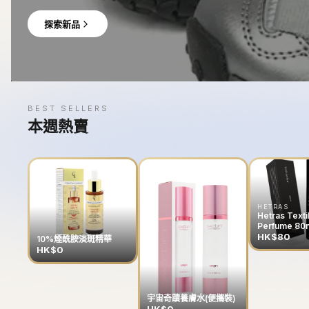
探索新品
BEST SELLERS
本週熱賣
HETRAS
Hetras Texti
Perfume 80
HK$80
10%煙酰胺淡斑精華
HK$0
宇宙奇蹟養膚水(便攜裝)