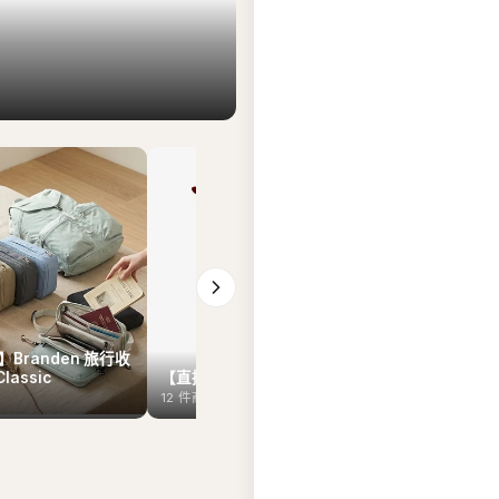
Branden 旅行收
Classic
【直播7月29日】Hunter
【直播7月2
12
件商品
12
件商品