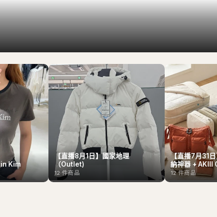
【直播8月1日】國家地理
【直播7月31日】
n Kim
（Outlet)
納神器 + AKIII 
12
件商品
12
件商品