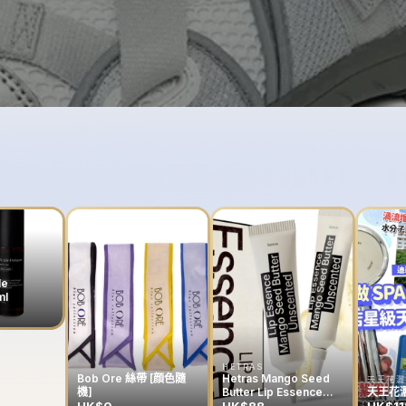
le
ml
HETRAS
Bob Ore 絲帶 [顔色隨
Hetras Mango Seed
天王花灑
機]
Butter Lip Essence
天王花灑
13g (一套兩支）