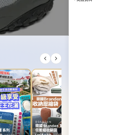
韓國 Rejuran Hyper
Derma Rollar
HK$0
BRANDEN
E
韓國 Branden 第二代雙
韓
 系列
倍壓縮收納袋
R
D