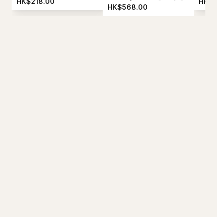
HK$218.00
HK$5
HK$568.00