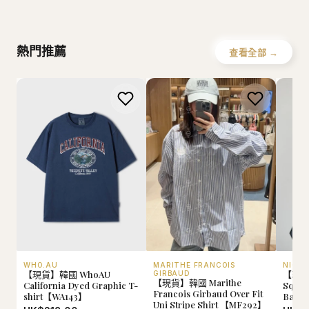
Howluk
WHOAU
熱門推薦
查看全部 →
WHO.AU
MARITHE FRANCOIS
NICK 
【現貨】韓國 WhoAU
【現貨】
GIRBAUD
【現貨】韓國 Marithe
California Dyed Graphic T-
Squar
Francois Girbaud Over Fit
shirt【WA143】
Bag【
Uni Stripe Shirt 【MF292】