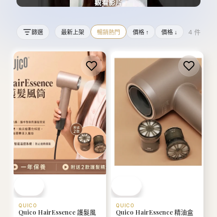
觀看影片
4
件
篩選
最新上架
暢銷熱門
價格 ↑
價格 ↓
QUICO
QUICO
Quico HairEssence 護髮風
Quico HairEssence 精油盒