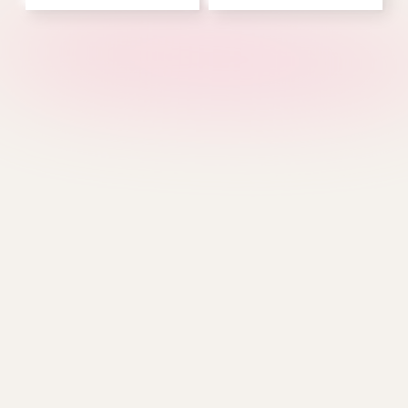
M
V
MFG
Mardi Mercredi
Verish
S
Covernat
Emis
SPAO
W