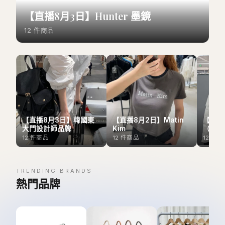
【直播8月3日】Hunter 墨鏡
12
件商品
【直播8月3日】韓國東
【直播8月2日】Matin
【直播
大門設計師品牌
Kim
（Outl
12
件商品
12
件商品
12
件商
TRENDING BRANDS
熱門品牌