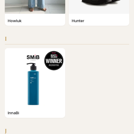
Howluk
Hunter
I
InnaBi
J