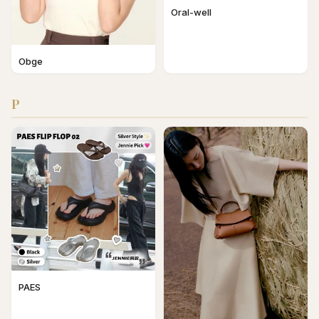
Oral-well
Obge
P
PAES