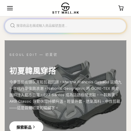
SEOUL EDIT — 初夏號
初夏韓風穿搭
今季首爾街頭以寬鬆剪裁回歸，Marithe Francois Girbaud 延續九
十年代丹寧復興浪潮，National Geographic 將 GORE-TEX 機能
面料注入都市日常。EPT Santos 成為話題極簡波鞋，一鞋難求。
AKIII Classic 運動休閒持續升溫，輕量外套、透氣面料、中性剪裁
——這是首爾初夏的關鍵字。
探索新品