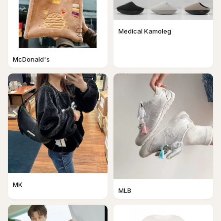
Medical Kamoleg
McDonald's
MK
MLB