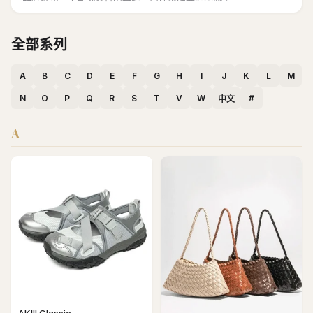
全部系列
A
B
C
D
E
F
G
H
I
J
K
L
M
N
O
P
Q
R
S
T
V
W
#
中文
A