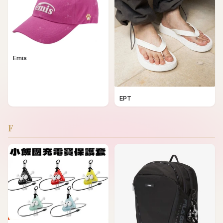
Emis
EPT
F