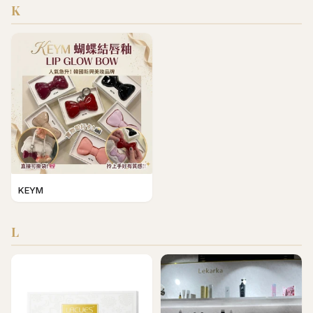
K
KEYM
L