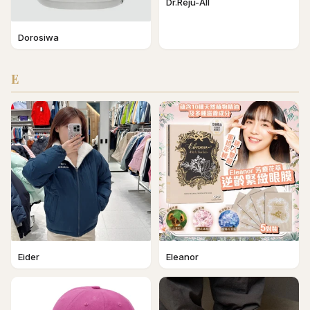
Dr.Reju-All
Dorosiwa
E
Eider
Eleanor