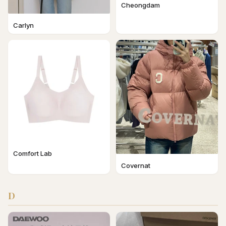
Cheongdam
Carlyn
Comfort Lab
Covernat
D