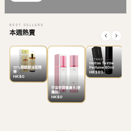
BEST SELLERS
本週熱賣
HETRAS
Hetras Textile
Perfume 80ml
10%煙酰胺淡斑精
HK$80
華
HK$0
宇宙奇蹟養膚水(便
B
攜裝)
色
HK$0
H