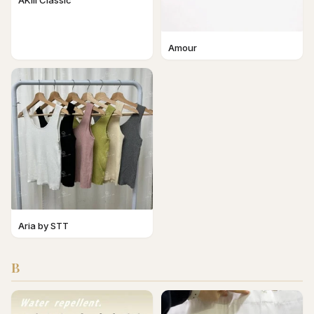
AKIII Classic
Amour
Aria by STT
B