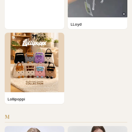
LLoyd
Lollipoppi
M