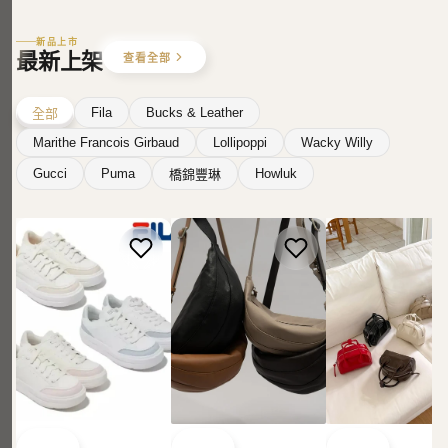
新品上市
最新上架
查看全部
Fila
Bucks & Leather
全部
Marithe Francois Girbaud
Lollipoppi
Wacky Willy
Gucci
Puma
Howluk
橋錦豐琳