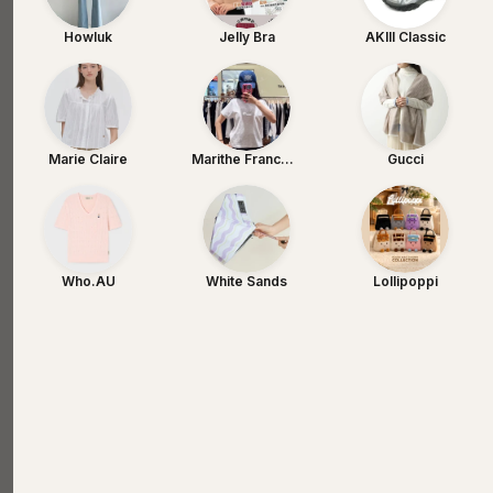
Howluk
Jelly Bra
AKIII Classic
Marie Claire
Marithe Francois Girbaud
Gucci
Who.AU
White Sands
Lollipoppi