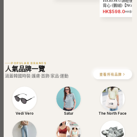
HERON U領輕便
背心 (鵝絨)【NG10
HK$598.00
HK$1,2
POPULAR BRANDS
人氣品牌一覽
查看所有品牌
涵蓋韓國時裝·護膚·首飾·家品·運動
Vedi Vero
Satur
The North Face