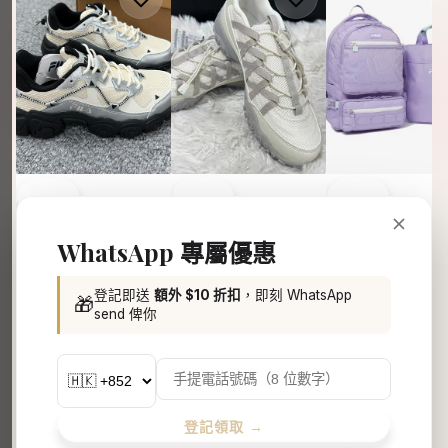
FILA
FILA
FILA
WhatsApp 專屬優惠
韓國 Fila 貓爪鞋
韓國 FILA Kids 
韓國 Fila 綁帶芭蕾鞋
【SM1974】
兒童後背包附提袋
【SM1972】
【FA150】
HK$498.00
HK$488.00
登記即送
額外 $10 折扣
，即刻 WhatsApp
🎁
HK$548.00
send 俾你
登記領取 →