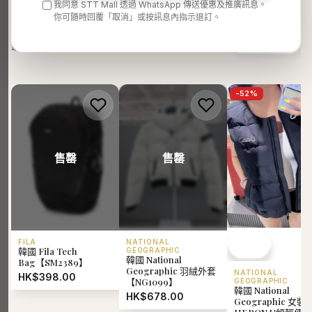
我同意 STT Mall 透過 WhatsApp 傳送優惠及推廣訊息。
你可隨時回覆「取消」或按訊息內指示退訂。
BEST SELLERS
熱門推薦
查看全部
最受歡迎
-
52
%
售罄
售罄
FILA
NATIONAL
韓國 Fila Tech
GEOGRAPHIC
韓國 National
Bag【SM2389】
Geographic 羽絨外套
NATIONAL
HK$398.00
【NG1099】
GEOGRAPHIC
韓國 National
HK$678.00
Geographic 女裝