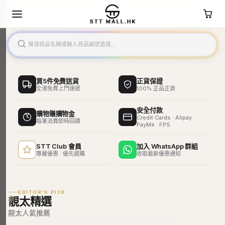
買5件免費送貨
正貨保證
全港免費上門速遞
100% 正品正貨
安全付款
購物賺購物金
Credit Cards · Alipay ·
每筆消費即時回饋
PayMe · FPS
STT Club 會員
加入 WhatsApp 群組
專屬優惠 · 優先選購
收取最新優惠通知
EDITOR'S PICK
靚太精選
靚太人氣推薦