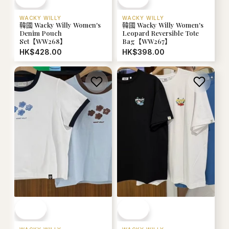
WACKY WILLY
WACKY WILLY
韓國 Wacky Willy Women's
韓國 Wacky Willy Women's
Denim Pouch
Leopard Reversible Tote
Set【WW268】
Bag【WW267】
HK$428.00
HK$398.00