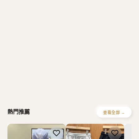
M
V
MFG
Mardi Mercredi
Verish
S
Covernat
Emis
SPAO
W
Howluk
WHOAU
熱門推薦
查看全部 →