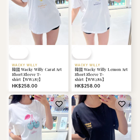
WACKY WILLY
WACKY WILLY
韓國 Wacky Willy Carat Art
韓國 Wacky Willy Lemon Art
Short Sleeve T-
Short Sleeve T-
shirt【WW287】
shirt【WW286】
HK$258.00
HK$258.00