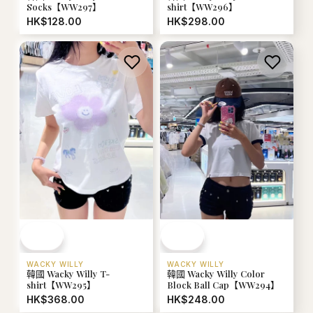
Socks【WW297】
shirt【WW296】
HK$128.00
HK$298.00
WACKY WILLY
WACKY WILLY
韓國 Wacky Willy T-
韓國 Wacky Willy Color
shirt【WW295】
Block Ball Cap【WW294】
HK$368.00
HK$248.00