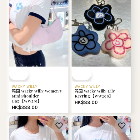
WACKY WILLY
WACKY WILLY
韓國 Wacky Willy Women's
韓國 Wacky Willy Lily
Mini Shoulder
Keyring【WW290】
Bag【WW291】
HK$88.00
HK$388.00