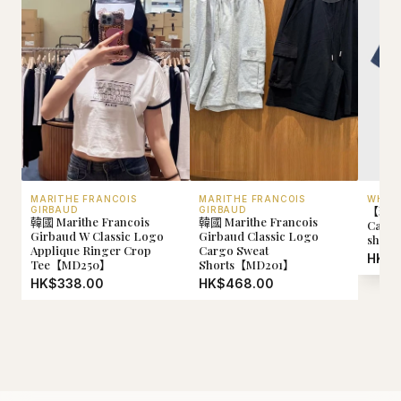
MARITHE FRANCOIS
MARITHE FRANCOIS
WHO.
【現貨
GIRBAUD
GIRBAUD
韓國 Marithe Francois
韓國 Marithe Francois
Calif
Girbaud W Classic Logo
Girbaud Classic Logo
shir
Applique Ringer Crop
Cargo Sweat
HK$2
Tee【MD250】
Shorts【MD201】
HK$338.00
HK$468.00