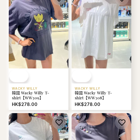
WACKY WILLY
WACKY WILLY
韓國 Wacky Willy T-
韓國 Wacky Willy T-
shirt【WW309】
shirt【WW308】
HK$278.00
HK$278.00