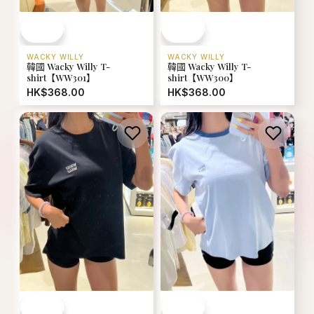
WACKY WILLY
WACKY WILLY
韓國 Wacky Willy T-
韓國 Wacky Willy T-
shirt【WW301】
shirt【WW300】
HK$368.00
HK$368.00