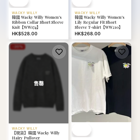
WACKY WILLY
WACKY WILLY
韓國 Wacky Willy Women's
韓國 Wacky Willy Women's
Ribbon Collar Short Sleeve
Lily Regular Fit Short
Knit【WW174】
Sleeve T-shirt【WW210】
HK$528.00
HK$268.00
-
20
%
售罄
WACKY WILLY
【現貨】韓國 Wacky Willy
Hairy Pullover