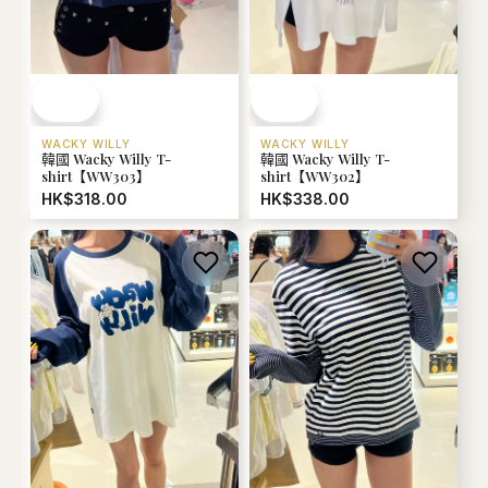
WACKY WILLY
WACKY WILLY
韓國 Wacky Willy T-
韓國 Wacky Willy T-
shirt【WW303】
shirt【WW302】
HK$318.00
HK$338.00