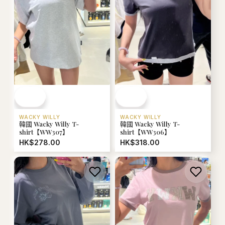
WACKY WILLY
WACKY WILLY
韓國 Wacky Willy T-
韓國 Wacky Willy T-
shirt【WW307】
shirt【WW306】
HK$278.00
HK$318.00