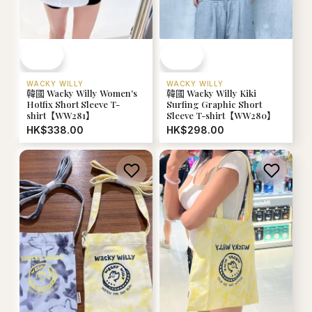
WACKY WILLY
WACKY WILLY
韓國 Wacky Willy Women's
韓國 Wacky Willy Kiki
Hotfix Short Sleeve T-
Surfing Graphic Short
shirt【WW281】
Sleeve T-shirt【WW280】
HK$338.00
HK$298.00