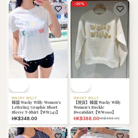
-
20
%
WACKY WILLY
WACKY WILLY
韓國 Wacky Willy Women's
【現貨】韓國 Wacky Willy
Lettering Graphic Short
Women's Buckle
Sleeve T-Shirt【WW243】
Sweatshirt【WW090】
HK$348.00
HK$388.00
HK$488.00