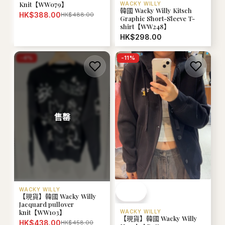
Knit【WW079】
WACKY WILLY
韓國 Wacky Willy Kitsch
HK$388.00
HK$488.00
Graphic Short-Sleeve T-
shirt【WW248】
HK$298.00
-
4
%
-
11
%
售罄
WACKY WILLY
【現貨】韓國 Wacky Willy
Jacquard pullover
knit【WW103】
WACKY WILLY
【現貨】韓國 Wacky Willy
HK$438.00
HK$458.00