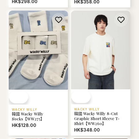
HK$298.00
HK$358.00
WACKY WILLY
WACKY WILLY
韓國 Wacky Willy 8-Cut
韓國 Wacky Willy
Graphic Short Sleeve T-
Socks【WW275】
Shirt【WW260】
HK$128.00
HK$348.00