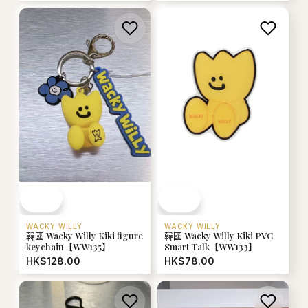
WACKY WILLY
WACKY WILLY
韓國 Wacky Willy Kiki figure
韓國 Wacky Willy Kiki PVC
keychain【WW135】
Smart Talk【WW133】
HK$128.00
HK$78.00