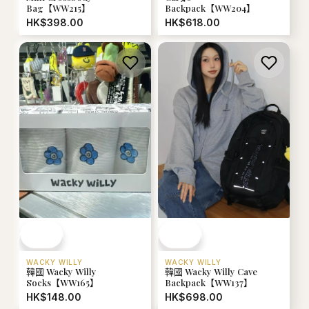
Bag【WW215】
Backpack【WW204】
HK$398.00
HK$618.00
WACKY WILLY
WACKY WILLY
韓國 Wacky Willy
韓國 Wacky Willy Cave
Socks【WW165】
Backpack【WW137】
HK$148.00
HK$698.00