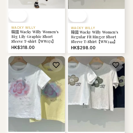
WACKY WILLY
WACKY WILLY
韓國 Wacky Willy Women's
韓國 Wacky Willy Women's
Big Lily Graphic Short
Regular Fit Ringer Short
Sleeve T-shirt【WW171】
Sleeve T-Shirt【WW244】
HK$318.00
HK$298.00