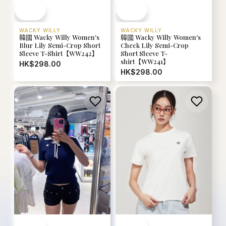
WACKY WILLY
WACKY WILLY
韓國 Wacky Willy Women's
韓國 Wacky Willy Women's
Blur Lily Semi-Crop Short
Check Lily Semi-Crop
Sleeve T-Shirt【WW242】
Short Sleeve T-
shirt【WW241】
HK$298.00
HK$298.00