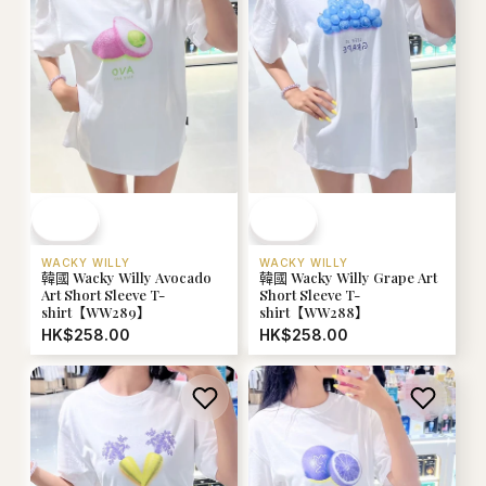
WACKY WILLY
WACKY WILLY
韓國 Wacky Willy Avocado
韓國 Wacky Willy Grape Art
Art Short Sleeve T-
Short Sleeve T-
shirt【WW289】
shirt【WW288】
HK$258.00
HK$258.00