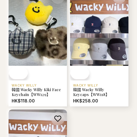
WACKY WILLY
WACKY WILLY
韓國 Wacky Willy Kiki Face
韓國 Wacky Willy
Keychain【WW129】
Keycaps【WW118】
HK$118.00
HK$258.00