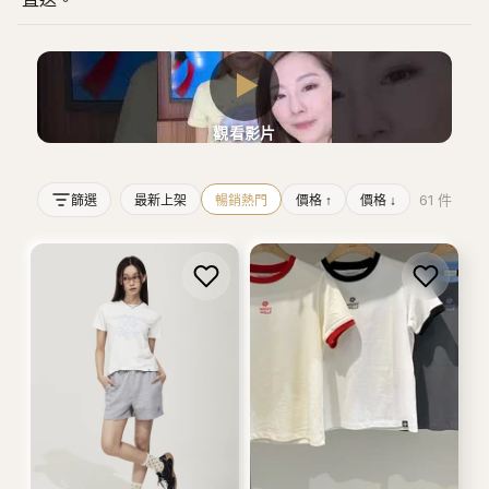
▶
觀看影片
61
件
篩選
最新上架
暢銷熱門
價格 ↑
價格 ↓