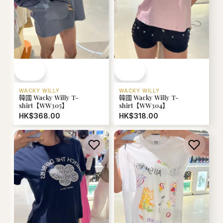
WACKY WILLY
WACKY WILLY
韓國 Wacky Willy T-
韓國 Wacky Willy T-
shirt【WW305】
shirt【WW304】
HK$368.00
HK$318.00