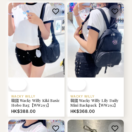
WACKY WILLY
WACKY WILLY
韓國 Wacky Willy Kiki Basic
韓國 Wacky Willy Lily Daily
Hobo Bag【WW293】
Mini Backpack【WW292】
HK$388.00
HK$368.00