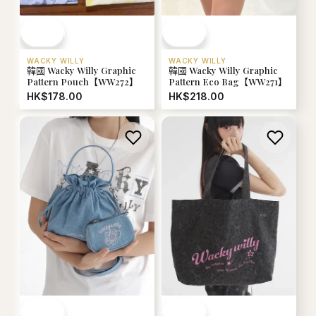
WACKY WILLY
WACKY WILLY
韓國 Wacky Willy Graphic
韓國 Wacky Willy Graphic
Pattern Pouch【WW272】
Pattern Eco Bag【WW271】
HK$178.00
HK$218.00