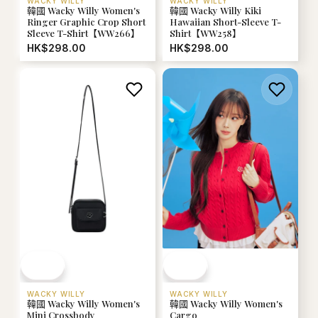
WACKY WILLY
WACKY WILLY
韓國 Wacky Willy Women's
韓國 Wacky Willy Kiki
Ringer Graphic Crop Short
Hawaiian Short-Sleeve T-
Sleeve T-Shirt【WW266】
Shirt【WW258】
HK$298.00
HK$298.00
WACKY WILLY
WACKY WILLY
韓國 Wacky Willy Women's
韓國 Wacky Willy Women's
Mini Crossbody
Cargo