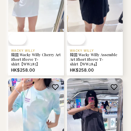
WACKY WILLY
WACKY WILLY
韓國 Wacky Willy Cherry Art
韓國 Wacky Willy Assemble
Short Sleeve T-
Art Short Sleeve T-
shirt【WW285】
shirt【WW284】
HK$258.00
HK$258.00