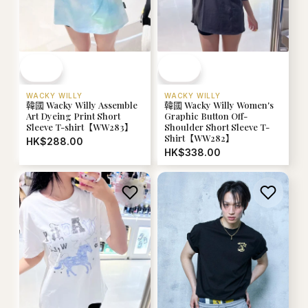
WACKY WILLY
WACKY WILLY
韓國 Wacky Willy Assemble
韓國 Wacky Willy Women's
Art Dyeing Print Short
Graphic Button Off-
Sleeve T-shirt【WW283】
Shoulder Short Sleeve T-
Shirt【WW282】
HK$288.00
HK$338.00