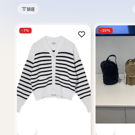
篩選
-
7
%
-
20
%