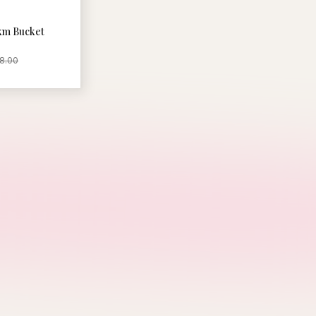
 Bucket
8.00
V
Verish
Covernat
Emis