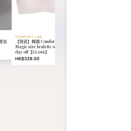
COMFORT LAB
EIDER
燈泡
【現貨】韓國 Comfort Lab
【現貨】韓國 Eider UNI
Magic size bralette on your
Reversible Fleece Down
day off【LL066】
Jacket【ER018】
HK$328.00
HK$880.00