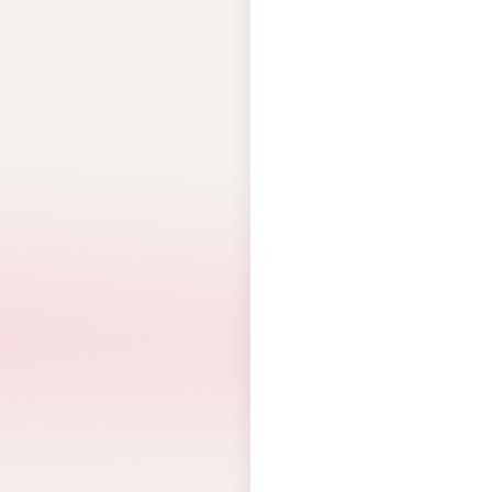
S
SPAO