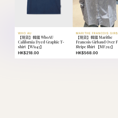
WHO.AU
MARITHE FRANCOIS GIR
【現貨】韓國 WhoAU
【現貨】韓國 Marithe
California Dyed Graphic T-
Francois Girbaud Over Fi
shirt【WA143】
Stripe Shirt 【MF292】
HK$218.00
HK$568.00