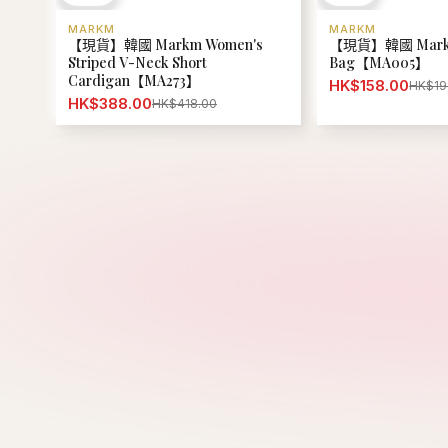
MARKM
MARKM
【現貨】韓國 Markm Women's
【現貨】韓國 Markm
Striped V-Neck Short
Bag【MA005】
Cardigan【MA273】
HK$158.00
HK$19
HK$388.00
HK$418.00
M
MFG
Mardi Mercredi