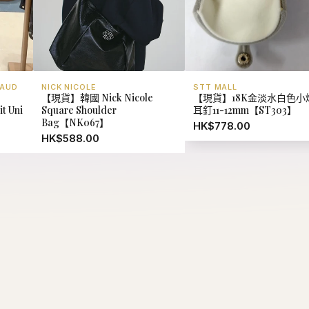
BAUD
NICK NICOLE
STT MALL
【現貨】韓國 Nick Nicole
【現貨】18K金淡水白色小
t Uni
Square Shoulder
耳釘11-12mm【ST303】
Bag【NK067】
HK$778.00
HK$588.00