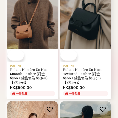
POLENE
POLENE
Polene Numéro Un Nano -
Polene Numéro Un Nano -
Smooth Leather (訂金
Textured Leather (訂金
$500，總售價為 $3,768)
$500，總售價為 $3,498)
【SM1915】
【SM1914】
HK$500.00
HK$500.00
🚚
一件包郵
🚚
一件包郵