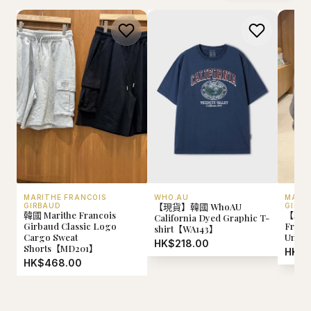
MARITHE FRANCOIS
WHO.AU
MARIT
【現貨】韓國 WhoAU
GIRBAUD
GIRB
韓國 Marithe Francois
【現貨】
California Dyed Graphic T-
Girbaud Classic Logo
Franc
shirt【WA143】
Cargo Sweat
Uni S
HK$218.00
Shorts【MD201】
HK$5
HK$468.00