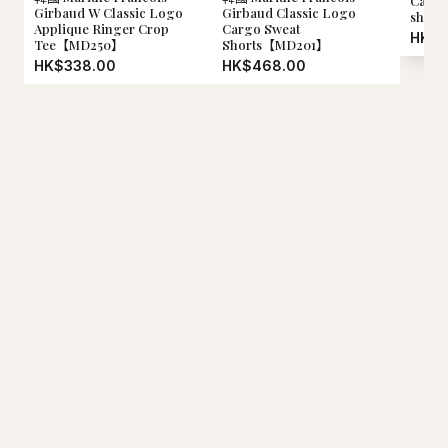
Calif
Girbaud W Classic Logo
Girbaud Classic Logo
shir
Applique Ringer Crop
Cargo Sweat
HK$2
Tee【MD250】
Shorts【MD201】
HK$338.00
HK$468.00