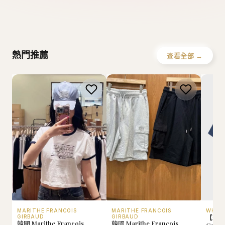
W
Howluk
WHOAU
熱門推薦
查看全部 →
MARITHE FRANCOIS
MARITHE FRANCOIS
WHO.
【現貨
GIRBAUD
GIRBAUD
韓國 Marithe Francois
韓國 Marithe Francois