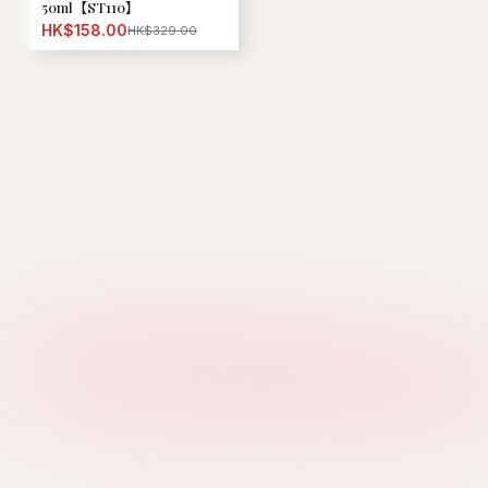
50ml【ST110】
HK$158.00
HK$329.00
M
V
MFG
Mardi Mercredi
Verish
S
Covernat
Emis
SPAO