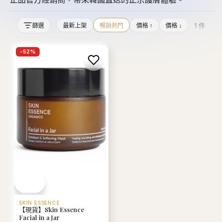
1
件
篩選
最新上架
暢銷熱門
價格 ↑
價格 ↓
-
52
%
SKIN ESSENCE
【現貨】Skin Essence
Facial in a Jar