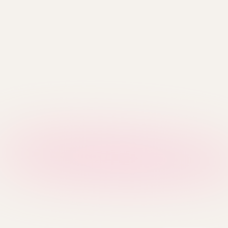
M
V
MFG
Mardi Mercredi
Verish
S
Covernat
SPAO
Howluk
W
A
WHOAU
ADLV