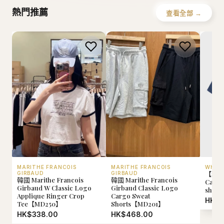
熱門推薦
查看全部 →
MARITHE FRANCOIS
MARITHE FRANCOIS
WHO.
【現貨
GIRBAUD
GIRBAUD
韓國 Marithe Francois
韓國 Marithe Francois
Calif
Girbaud W Classic Logo
Girbaud Classic Logo
shir
Applique Ringer Crop
Cargo Sweat
HK$2
Tee【MD250】
Shorts【MD201】
HK$338.00
HK$468.00