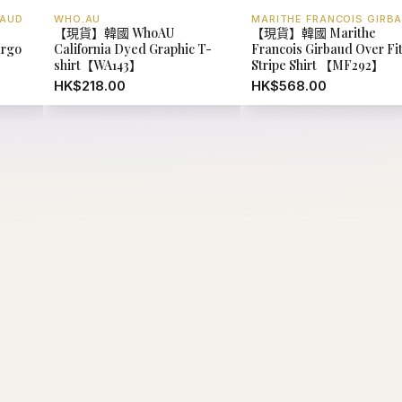
BAUD
WHO.AU
MARITHE FRANCOIS GIRB
【現貨】韓國 WhoAU
【現貨】韓國 Marithe
argo
California Dyed Graphic T-
Francois Girbaud Over Fit
shirt【WA143】
Stripe Shirt 【MF292】
HK$218.00
HK$568.00