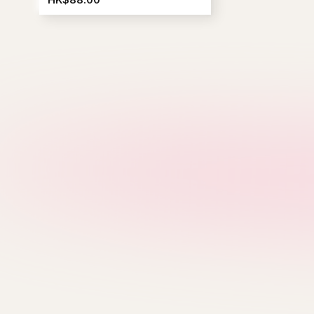
M
MFG
Mardi Mercredi
W