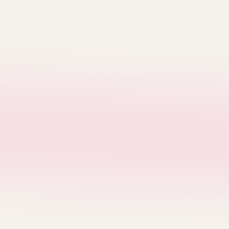
V
Verish
Covernat
Emis