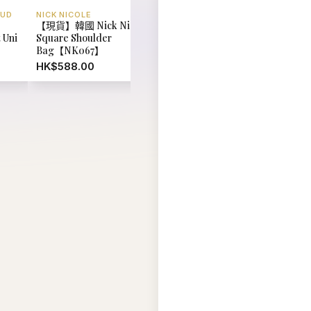
AUD
NICK NICOLE
STT MALL
【現貨】韓國 Nick Nicole
【現貨】18K金淡水白色小
 Uni
Square Shoulder
耳釘11-12mm【ST303】
Bag【NK067】
HK$778.00
HK$588.00