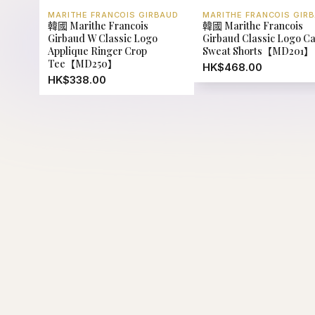
MARITHE FRANCOIS GIRBAUD
MARITHE FRANCOIS GIR
韓國 Marithe Francois
韓國 Marithe Francois
Girbaud W Classic Logo
Girbaud Classic Logo C
Applique Ringer Crop
Sweat Shorts【MD201】
Tee【MD250】
HK$468.00
HK$338.00