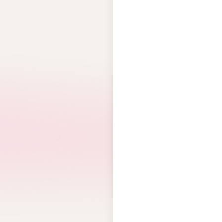
S
SPAO