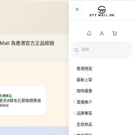
免費贈品
老虎A醇毛孔緊緻精華液
30ml
1
件