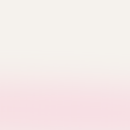
V
Verish
Covernat
Emis