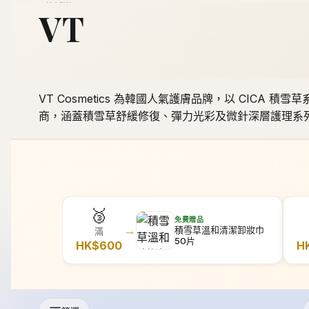
🥉
免費贈品
→
積雪草溫和清潔卸妝巾
滿
50片
HK$
600
H
篩選
-
10
%