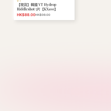
M
MFG
Mardi Mercredi
W
Howluk
WHOAU
熱門推薦