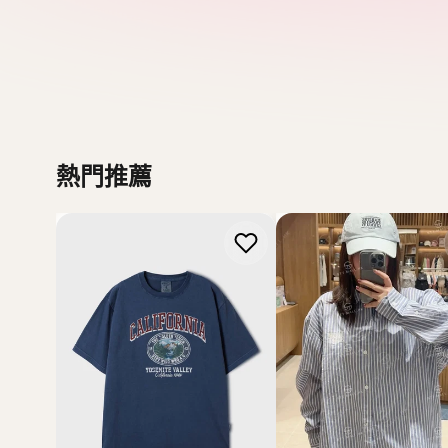
WHO.AU
MARITHE FRANCOIS GIR
【現貨】韓國 WhoAU
【現貨】韓國 Marithe
California Dyed Graphic T-
Francois Girbaud Over Fi
shirt【WA143】
Stripe Shirt 【MF292】
HK$218.00
HK$568.00