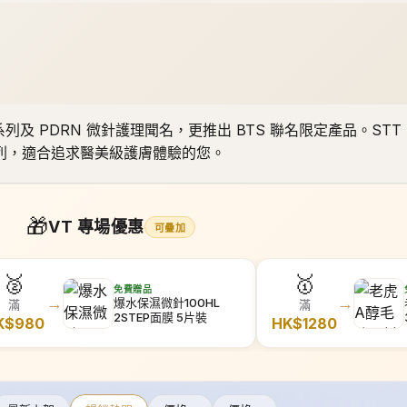
🎁
VT 專場優惠
可疊加
🥈
🥇
免費贈品
→
→
爆水保濕微針100HL
滿
滿
2STEP面膜 5片裝
K$
980
HK$
1280
最新上架
暢銷熱門
價格 ↑
價格 ↓