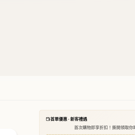
首單優惠 · 新客禮遇
首次購物即享折扣！撕開領取你
閱
WELCOME
🎁 撕開領取優惠
點擊複製
登入解鎖推薦獎賞
帳資料
會員優惠
成為推廣夥伴
隱私政策
使用條款