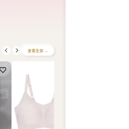
COMFORT LAB
EIDER
燈泡
【現貨】韓國 Comfort Lab
【現貨】韓國 Eider UNI
Magic size bralette on your
Reversible Fleece Down
day off【LL066】
Jacket【ER018】
HK$328.00
HK$880.00