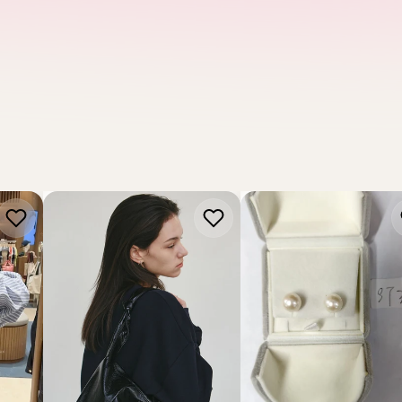
BAUD
NICK NICOLE
STT MALL
【現貨】韓國 Nick Nicole
【現貨】18K金淡水白色小
t Uni
Square Shoulder
耳釘11-12mm【ST303】
Bag【NK067】
HK$778.00
HK$588.00