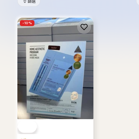
VT
【現貨】韓國 VT Hydrop
Riddleshot 5片【KX100】
HK$88.00
HK$98.00