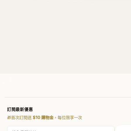
訂閱最新優惠
🎁
首次訂閱送
$10 購物金
，每位限享一次
訂
銀行入