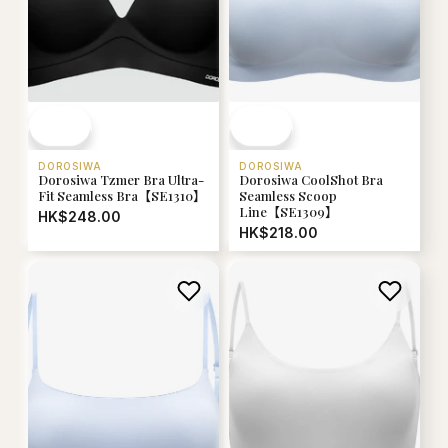
DOROSIWA
DOROSIWA
Dorosiwa CoolShot Bra
Dorosiwa Tzmer Bra Ultra-
Seamless Scoop
Fit Seamless Bra【SE1310】
Line【SE1309】
HK$248.00
HK$218.00