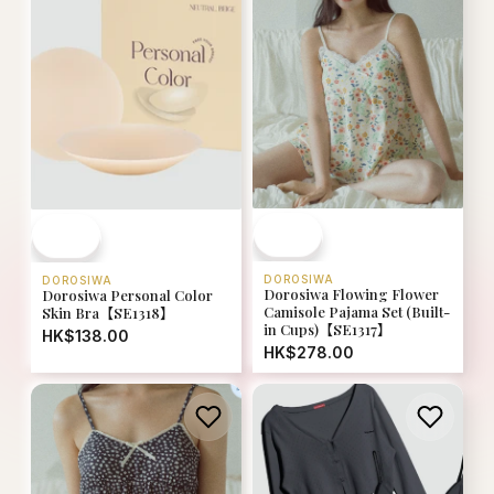
DOROSIWA
DOROSIWA
Dorosiwa Flowing Flower
Dorosiwa Personal Color
Camisole Pajama Set (Built-
Skin Bra【SE1318】
in Cups)【SE1317】
HK$138.00
HK$278.00