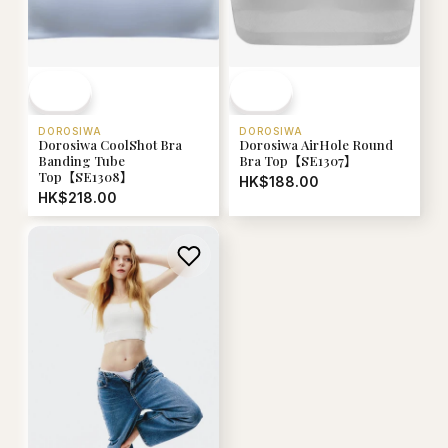
DOROSIWA
DOROSIWA
Dorosiwa CoolShot Bra
Dorosiwa AirHole Round
Banding Tube
Bra Top【SE1307】
Top【SE1308】
HK$188.00
HK$218.00