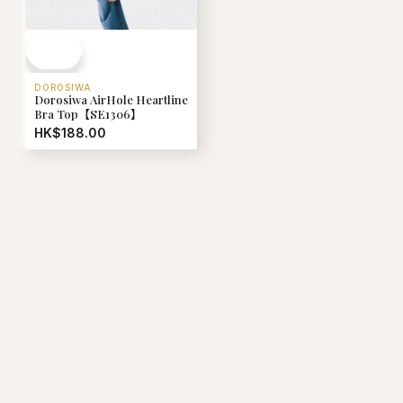
DOROSIWA
Dorosiwa AirHole Heartline
Bra Top【SE1306】
HK$188.00
M
V
MFG
Mardi Mercredi
Verish