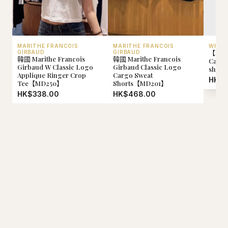
MARITHE FRANCOIS
MARITHE FRANCOIS
WHO.
【現貨
GIRBAUD
GIRBAUD
韓國 Marithe Francois
韓國 Marithe Francois
Calif
Girbaud W Classic Logo
Girbaud Classic Logo
shir
Applique Ringer Crop
Cargo Sweat
HK$2
Tee【MD250】
Shorts【MD201】
HK$338.00
HK$468.00