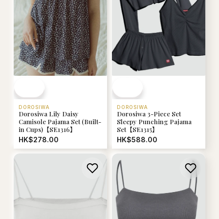
DOROSIWA
DOROSIWA
Dorosiwa Lily Daisy
Dorosiwa 3-Piece Set
Camisole Pajama Set (Built-
Sleepy Punching Pajama
in Cups)【SE1316】
Set【SE1315】
HK$278.00
HK$588.00