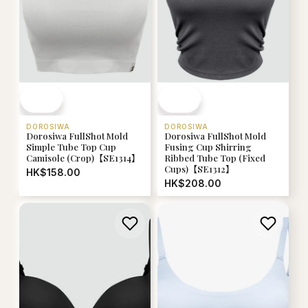
DOROSIWA
DOROSIWA
Dorosiwa FullShot Mold
Dorosiwa FullShot Mold
Simple Tube Top Cup
Fusing Cup Shirring
Camisole (Crop)【SE1314】
Ribbed Tube Top (Fixed
Cups)【SE1312】
HK$158.00
HK$208.00