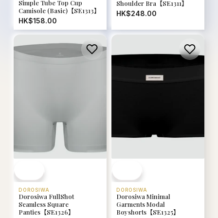
Simple Tube Top Cup
Shoulder Bra【SE1311】
Camisole (Basic)【SE1313】
HK$248.00
HK$158.00
DOROSIWA
DOROSIWA
Dorosiwa FullShot
Dorosiwa Minimal
Seamless Square
Garments Modal
Panties【SE1326】
Boyshorts【SE1325】