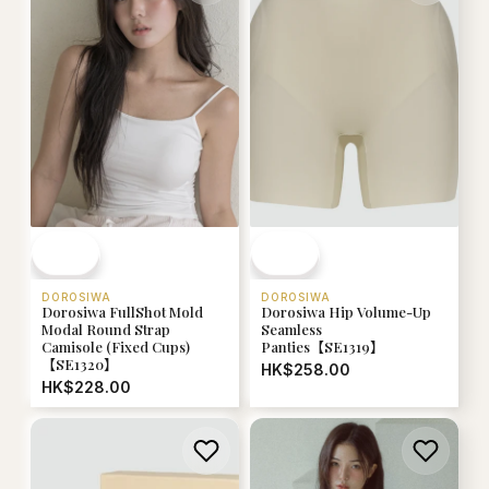
DOROSIWA
DOROSIWA
Dorosiwa FullShot Mold
Dorosiwa Hip Volume-Up
Modal Round Strap
Seamless
Camisole (Fixed Cups)
Panties【SE1319】
【SE1320】
HK$258.00
HK$228.00