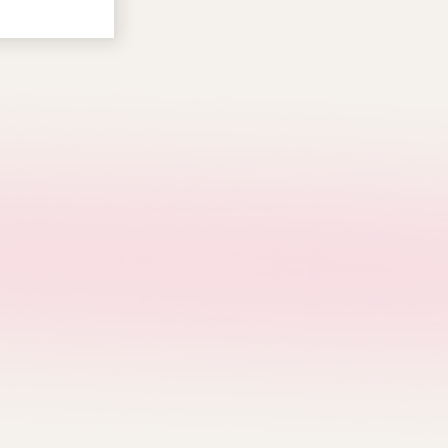
V
Verish
Covernat
Emis