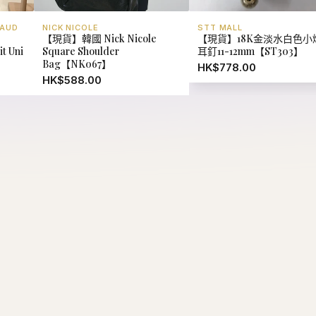
BAUD
NICK NICOLE
STT MALL
【現貨】韓國 Nick Nicole
【現貨】18K金淡水白色小
t Uni
Square Shoulder
耳釘11-12mm【ST303】
Bag【NK067】
HK$778.00
HK$588.00