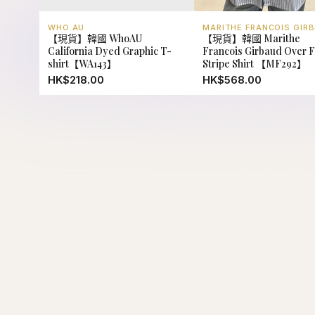
WHO.AU
MARITHE FRANCOIS GIR
【現貨】韓國 WhoAU
【現貨】韓國 Marithe
California Dyed Graphic T-
Francois Girbaud Over Fi
shirt【WA143】
Stripe Shirt 【MF292】
HK$218.00
HK$568.00