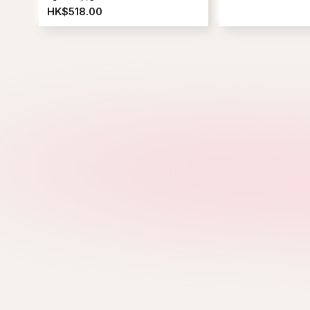
HK$518.00
M
MFG
Mardi Mercredi
W