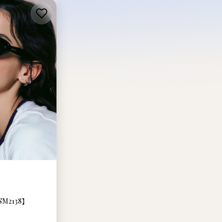
SM2138】