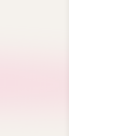
S
SPAO