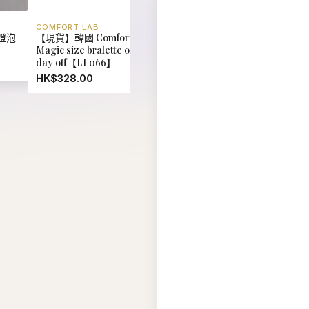
COMFORT LAB
EIDER
燈泡
【現貨】韓國 Comfort Lab
【現貨】韓國 Eider UNI
Magic size bralette on your
Reversible Fleece Down
day off【LL066】
Jacket【ER018】
HK$328.00
HK$880.00