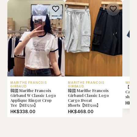
MARITHE FRANCOIS
MARITHE FRANCOIS
WHO.
【現貨
GIRBAUD
GIRBAUD
韓國 Marithe Francois
韓國 Marithe Francois
Calif
Girbaud W Classic Logo
Girbaud Classic Logo
shir
Applique Ringer Crop
Cargo Sweat
HK$2
Tee【MD250】
Shorts【MD201】
HK$338.00
HK$468.00