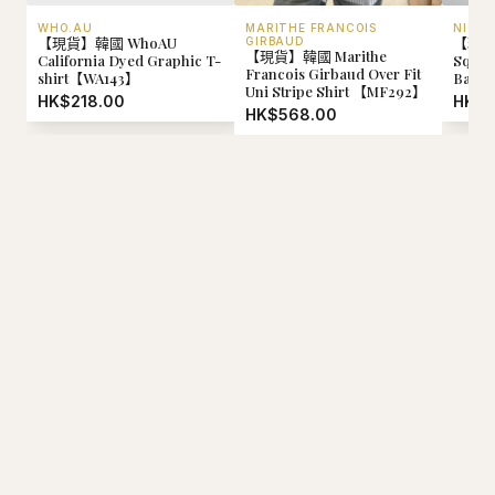
WHO.AU
MARITHE FRANCOIS
NICK 
【現貨】韓國 WhoAU
【現貨】
GIRBAUD
【現貨】韓國 Marithe
California Dyed Graphic T-
Squar
Francois Girbaud Over Fit
shirt【WA143】
Bag【
Uni Stripe Shirt 【MF292】
HK$218.00
HK$5
HK$568.00