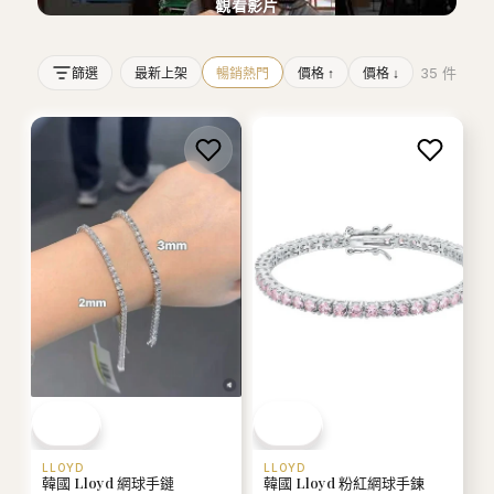
觀看影片
35
件
篩選
最新上架
暢銷熱門
價格 ↑
價格 ↓
LLOYD
LLOYD
韓國 Lloyd 網球手鏈
韓國 Lloyd 粉紅網球手鍊