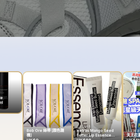
le
ml
HETRAS
Bob Ore 絲帶 [顔色隨
Hetras Mango Seed
天王花灑
機]
Butter Lip Essence
天王花灑
13g (一套兩支）