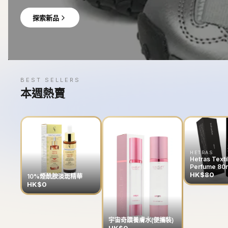
探索新品
BEST SELLERS
本週熱賣
HETRAS
Hetras Texti
Perfume 80
HK$80
10%煙酰胺淡斑精華
HK$0
宇宙奇蹟養膚水(便攜裝)