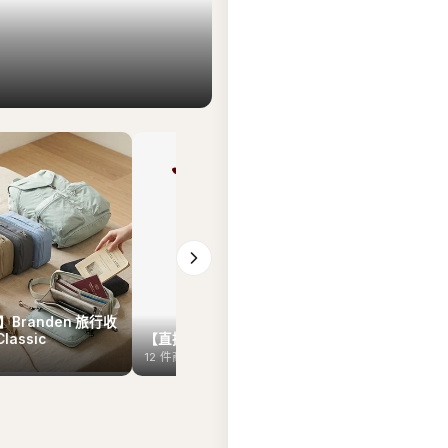
Branden 旅行收
Classic
【直播7月29日】Hunter
【直播7月2
12
件商品
12
件商品