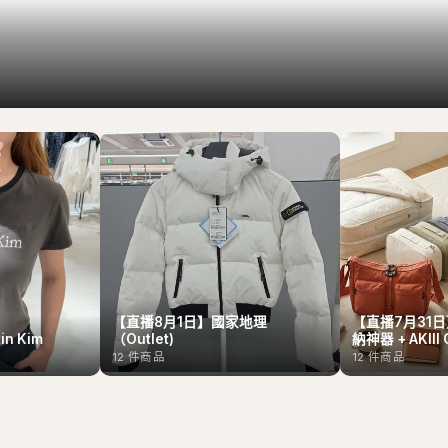
【直播8月1日】國家地理
【直播7月31日】
n Kim
（Outlet)
納神器 + AKIII 
12
件商品
12
件商品