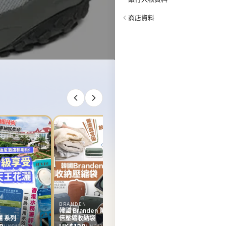
商店資料
韓國 Rejuran Hyper
Derma Rollar
HK$0
BRANDEN
E
韓國 Branden 第二代雙
韓
 系列
倍壓縮收納袋
R
D