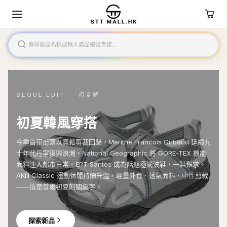
SEOUL EDIT — 初夏號
初夏韓風穿搭
今季首爾街頭以寬鬆剪裁回歸，Marithe Francois Girbaud 延續九
十年代丹寧復興浪潮，National Geographic 將 GORE-TEX 機能
面料注入都市日常。EPT Santos 成為話題極簡波鞋，一鞋難求。
AKIII Classic 運動休閒持續升溫，輕量外套、透氣面料、中性剪裁
——這是首爾初夏的關鍵字。
探索新品