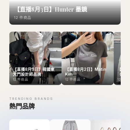
【直播8月3日】Hunter 墨鏡
12
件商品
【直播8月3日】韓國東
【直播8月2日】Matin
【直播
大門設計師品牌
Kim
（Outl
12
件商品
12
件商品
12
件商
TRENDING BRANDS
熱門品牌