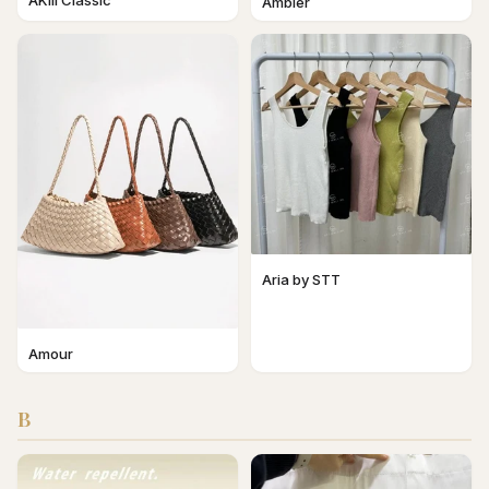
AKIII Classic
Ambler
Aria by STT
Amour
B