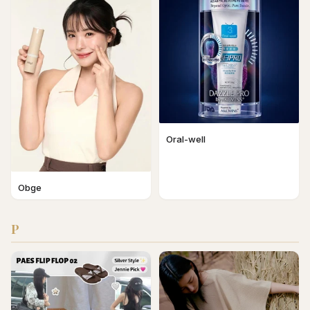
Oral-well
Obge
P