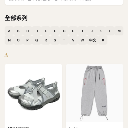
全部系列
A
B
C
D
E
F
G
H
I
J
K
L
M
N
O
P
Q
R
S
T
V
W
#
中文
A