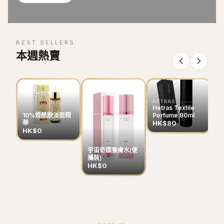
BEST SELLERS
本週熱賣
HETRAS
Hetras Textile
Perfume 80ml
10%煙酰胺淡斑精
HK$80
華
HK$0
宇宙奇蹟養膚水(便
B
攜裝)
色
HK$0
H