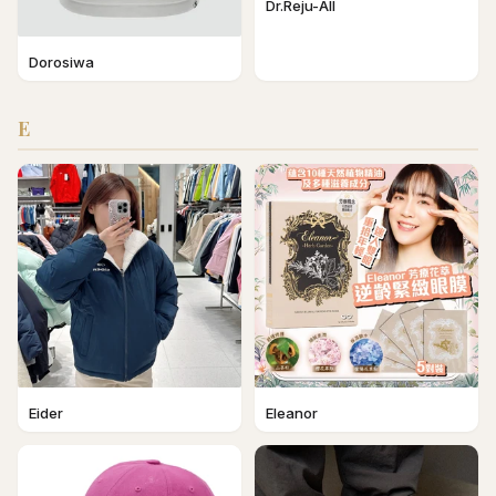
Dr.Reju-All
Dorosiwa
E
Eider
Eleanor