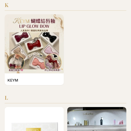
K
KEYM
L