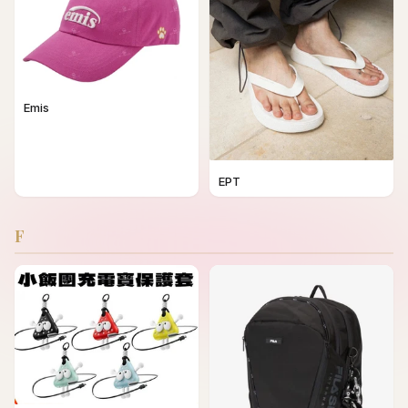
Emis
EPT
F