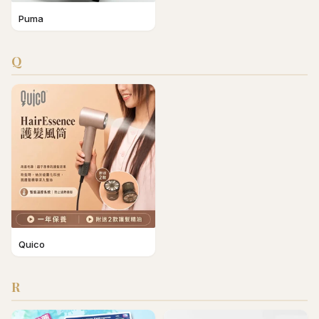
Puma
Q
Quico
R