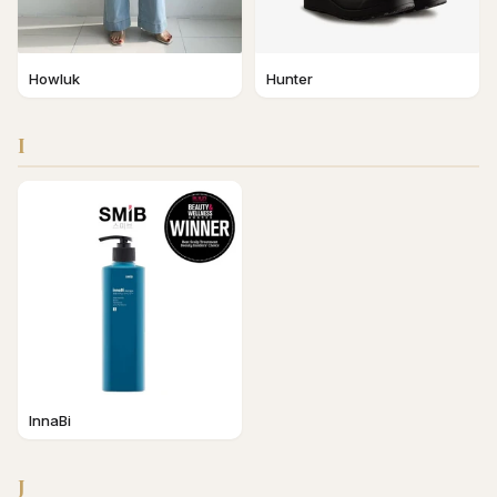
Howluk
Hunter
I
InnaBi
J