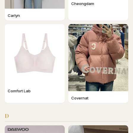
Cheongdam
Carlyn
Comfort Lab
Covernat
D