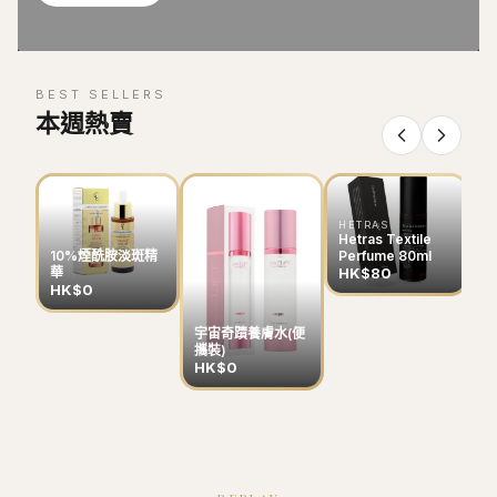
BEST SELLERS
本週熱賣
HETRAS
Hetras Textile
Perfume 80ml
10%煙酰胺淡斑精
HK$80
華
HK$0
宇宙奇蹟養膚水(便
B
攜裝)
色
HK$0
H