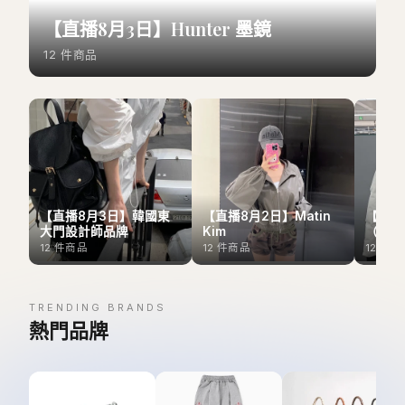
【直播8月3日】Hunter 墨鏡
12
件商品
【直播8月3日】韓國東
【直播8月2日】Matin
【直播
大門設計師品牌
Kim
（Outl
12
件商品
12
件商品
12
件商
TRENDING BRANDS
熱門品牌