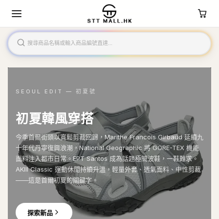
SEOUL EDIT — 初夏號
初夏韓風穿搭
今季首爾街頭以寬鬆剪裁回歸，Marithe Francois Girbaud 延續九
十年代丹寧復興浪潮，National Geographic 將 GORE-TEX 機能
面料注入都市日常。EPT Santos 成為話題極簡波鞋，一鞋難求。
AKIII Classic 運動休閒持續升溫，輕量外套、透氣面料、中性剪裁
——這是首爾初夏的關鍵字。
探索新品