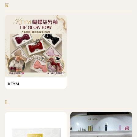
K
KEYM
L