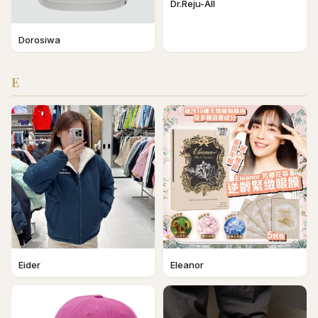
Dr.Reju-All
Dorosiwa
E
Eider
Eleanor