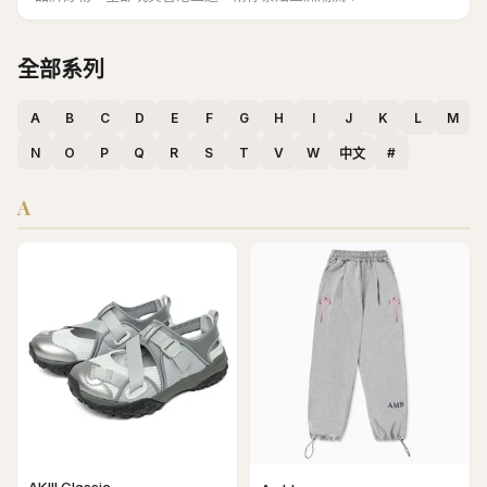
全部系列
A
B
C
D
E
F
G
H
I
J
K
L
M
N
O
P
Q
R
S
T
V
W
#
中文
A