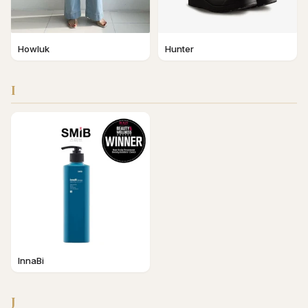
Howluk
Hunter
I
InnaBi
J