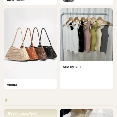
AKIII Classic
Ambler
Aria by STT
Amour
B