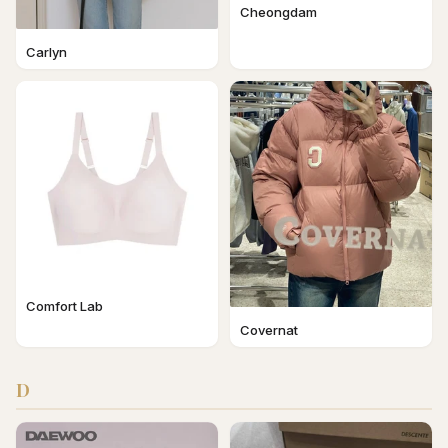
Cheongdam
Carlyn
Comfort Lab
Covernat
D