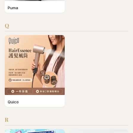
Puma
Q
Quico
R