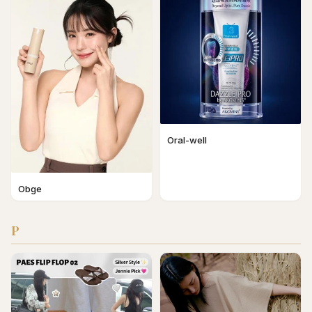
Oral-well
Obge
P