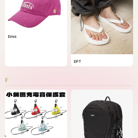
Emis
EPT
F