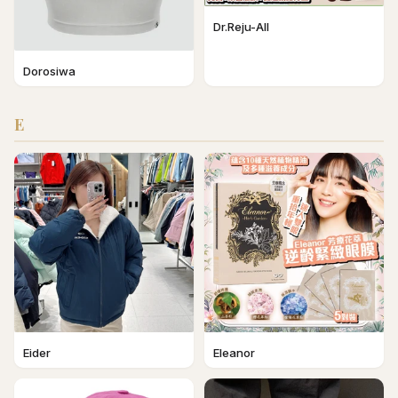
Dr.Reju-All
Dorosiwa
E
Eider
Eleanor