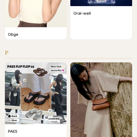
Oral-well
Obge
P
PAES