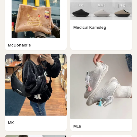
Medical Kamoleg
McDonald's
MK
MLB