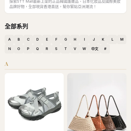
探索STT Mall最新上架的正品韓國護膚品、日本化妝品及國際美妝
品牌好物，全部現貨香港直送，幫你緊貼亞洲潮流！
全部系列
A
B
C
D
E
F
G
H
I
J
K
L
M
N
O
P
Q
R
S
T
V
W
#
中文
A