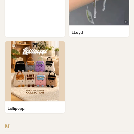
LLoyd
Lollipoppi
M