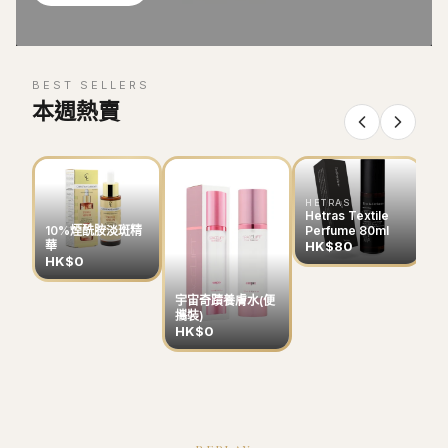
BEST SELLERS
本週熱賣
HETRAS
Hetras Textile
Perfume 80ml
10%煙酰胺淡斑精
HK$80
華
HK$0
宇宙奇蹟養膚水(便
B
攜裝)
色
HK$0
H