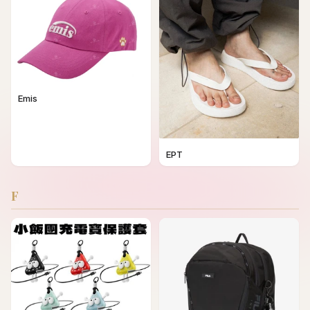
Emis
EPT
F