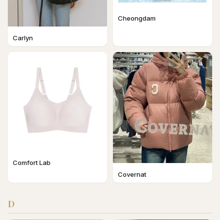
Cheongdam
Carlyn
Comfort Lab
Covernat
D