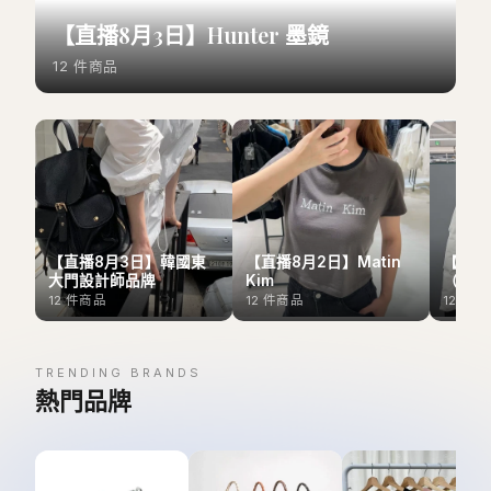
【直播8月3日】Hunter 墨鏡
12
件商品
【直播8月3日】韓國東
【直播8月2日】Matin
【直播
大門設計師品牌
Kim
（Outl
12
件商品
12
件商品
12
件商
TRENDING BRANDS
熱門品牌