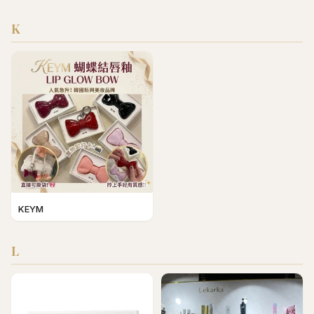
K
KEYM
L