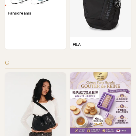
Fansdreams
FILA
G