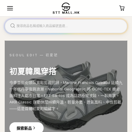
SEOUL EDIT — 初夏號
初夏韓風穿搭
今季首爾街頭以寬鬆剪裁回歸，Marithe Francois Girbaud 延續九
十年代丹寧復興浪潮，National Geographic 將 GORE-TEX 機能
面料注入都市日常。EPT Santos 成為話題極簡波鞋，一鞋難求。
AKIII Classic 運動休閒持續升溫，輕量外套、透氣面料、中性剪裁
——這是首爾初夏的關鍵字。
探索新品