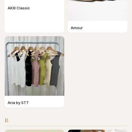
AKIII Classic
Amour
Aria by STT
B