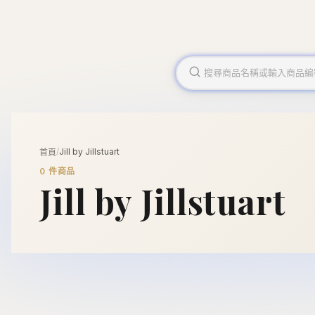
/
Jill by Jillstuart
首頁
0
件商品
Jill by Jillstuart