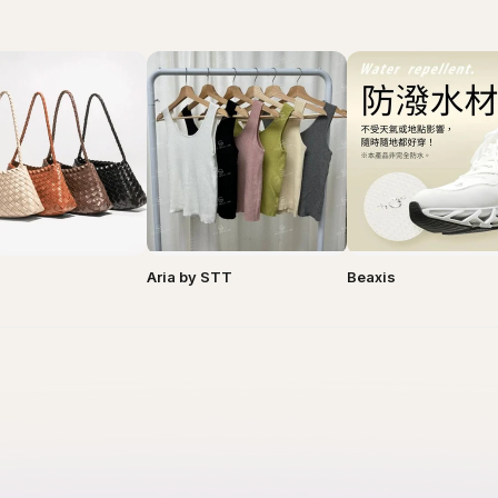
Aria by STT
Beaxis