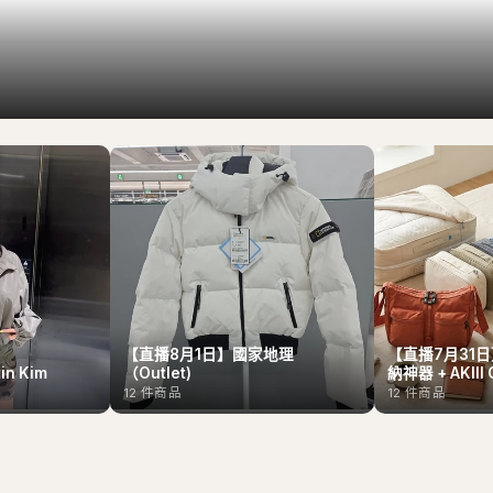
【直播8月1日】國家地理
【直播7月31日】
n Kim
（Outlet)
納神器 + AKIII 
12
件商品
12
件商品