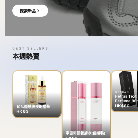
探索新品
BEST SELLERS
本週熱賣
HETRAS
Hetras Texti
Perfume 80
HK$80
10%煙酰胺淡斑精華
HK$0
宇宙奇蹟養膚水(便攜裝)