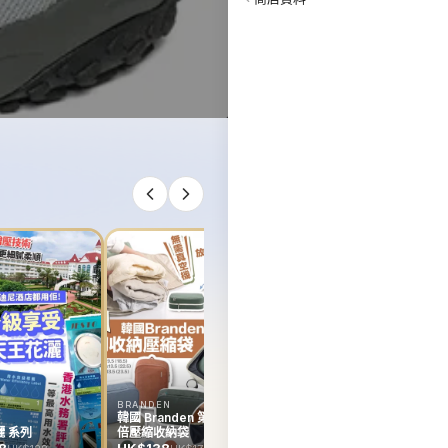
韓國 Rejuran Hyper
Derma Rollar
HK$0
BRANDEN
E
韓國 Branden 第二代雙
韓
 系列
倍壓縮收納袋
R
D