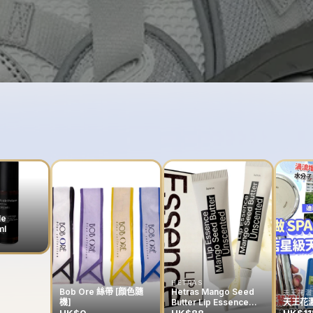
le
ml
HETRAS
Bob Ore 絲帶 [顔色隨
Hetras Mango Seed
天王花灑
機]
Butter Lip Essence
天王花灑
13g (一套兩支）