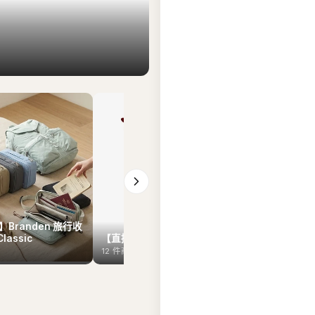
Branden 旅行收
Classic
【直播7月29日】Hunter
【直播7月2
12
件商品
12
件商品