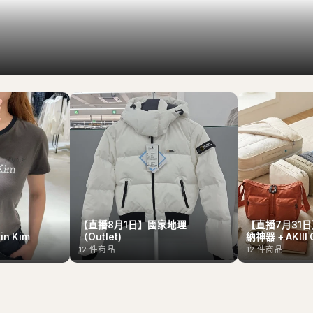
【直播8月1日】國家地理
【直播7月31日】
n Kim
（Outlet)
納神器 + AKIII 
12
件商品
12
件商品