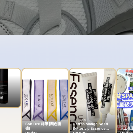
le
ml
HETRAS
Bob Ore 絲帶 [顔色隨
Hetras Mango Seed
天王花灑
機]
Butter Lip Essence
天王花灑
13g (一套兩支）