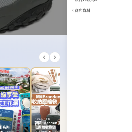
商店資料
韓國 Rejuran Hyper
Derma Rollar
HK$0
BRANDEN
E
韓國 Branden 第二代雙
韓
 系列
倍壓縮收納袋
R
D