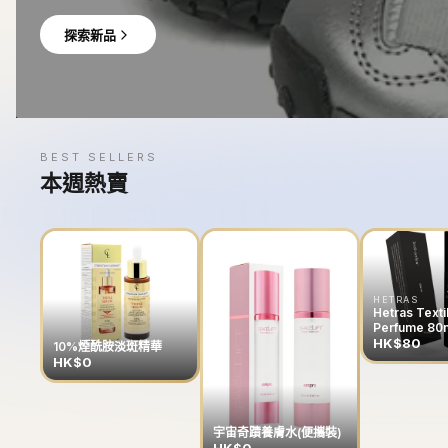
探索新品
BEST SELLERS
本週熱賣
HETRAS
Hetras Texti
Perfume 80
HK$80
10%煙酰胺淡斑精華
HK$0
宇宙奇蹟養膚水(便攜裝)