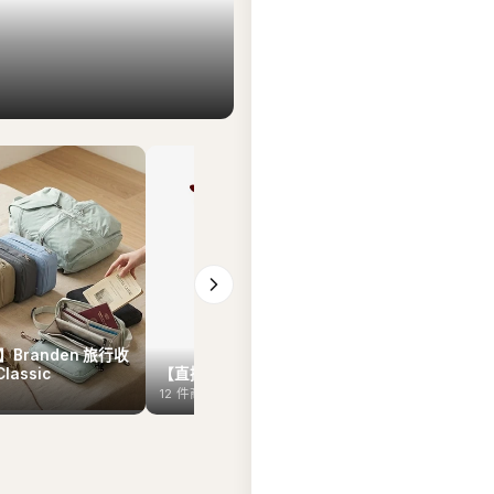
Branden 旅行收
Classic
【直播7月29日】Hunter
【直播7月2
12
件商品
12
件商品