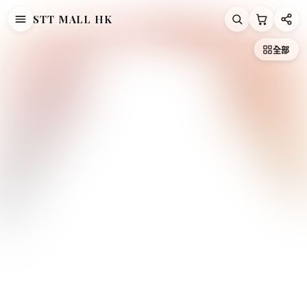
STT MALL HK
/
/
/
Carlyn
/
首頁
韓國直送 Korea
【直播7月11日】Carlyn
全部
韓國 Carlyn Soft Cotton Candy M【SM2283】
CARLYN
韓國 Carlyn Soft Cotton Candy
M【SM2283】
HK$328.00