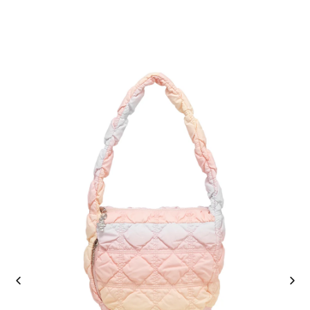
−
+
1
加入購物車
正品保證
安全支付
全店五件包郵
推薦朋友 · 一齊賺
分享
各得 HK$25 購物金
推薦朋友消費滿 HK$400，你同朋友各得 HK$25 購物金。
條款及細則
商品描述
· 採用全新夜光布料，打造舒適光澤

· 貼合身形，穿著舒適

· 配有 CARLYN 圓形扣環的可調式肩帶，可依需求調整長度和形狀

· 四背法：手提、肩背、斜背、肩背包

· 側邊拉鍊口袋，方便收納整理

· 內部：1 個拉鍊口袋
運送資訊