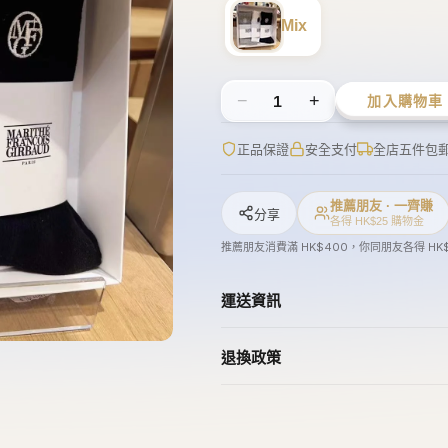
推薦朋友消費滿 HK$400，你同朋友各得 HK
運送資訊
退換政策
aud
Lollipoppi
Wacky Willy
Gucci
Puma
橋錦豐琳