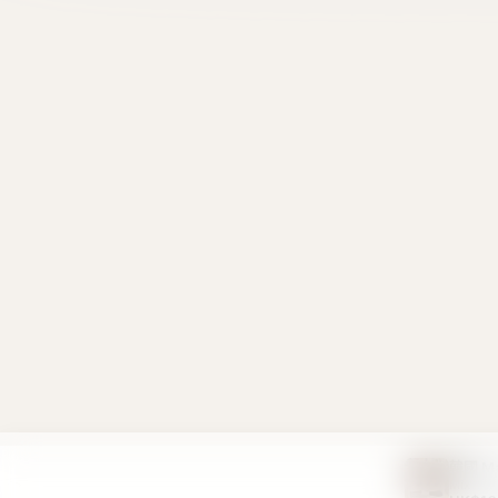
韓國 Ma
Mix
HK$16
訂閱最新優惠
🎁
首次訂閱送
$10 購物金
，每位限享一次
訂