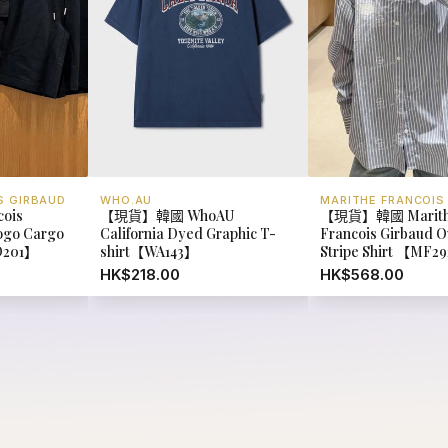
Logo Cargo
California Dyed Graphic T-
Francois Girbaud Ov
D201】
shirt【WA143】
Stripe Shirt 【MF2
HK$218.00
HK$568.00