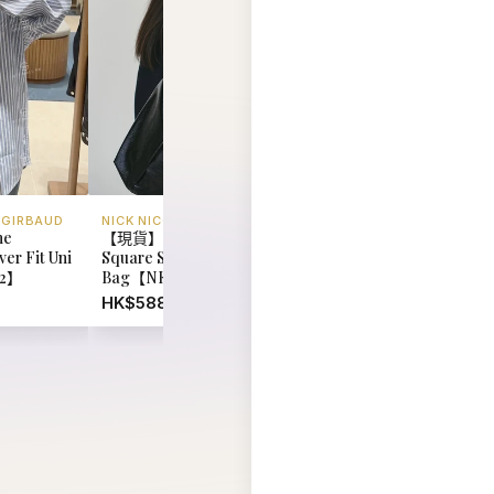
er Fit Uni
Square Shoulder
Girbaud Pony Classi
92】
Bag【NK067】
Tee【MD095】
HK$588.00
HK$348.00