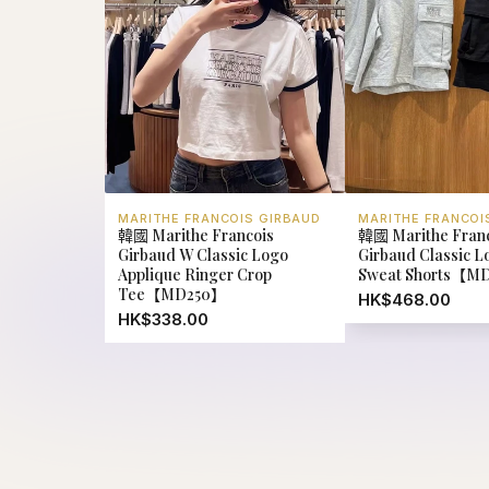
Girbaud W Classic Logo
Girbaud Classic 
Applique Ringer Crop
Sweat Shorts【M
Tee【MD250】
HK$468.00
HK$338.00