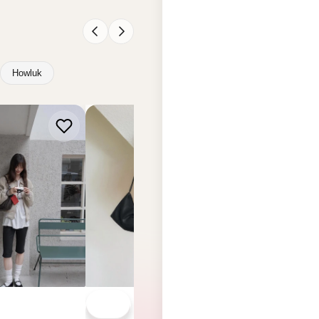
 LEATHER
BUCKS & LEATHER
BUCKS & LEATHER
s & Leather 法
韓國 Bucks & Leather
韓國 Bucks & Leat
SM2487】
Momo S【SM2486】
懶風單肩斜挎包 (中
【SM2485】
.00
HK$568.00
HK$688.00