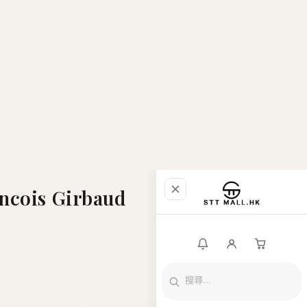
ncois Girbaud
香港現貨
最新上架
限時優惠
直播推介
郵
品牌專區
全部商品
銀行入帳資料