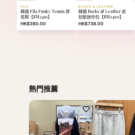
熱門推薦
MARITHE FRANCOIS GIRBAUD
MARITHE FRANCOI
韓國 Marithe Francois
韓國 Marithe Fran