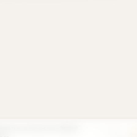
rithe Francois Girbaud Socks【MD255】
-
+
加
1
8.00
首單優惠 · 新客禮遇
首次購物即享折扣！撕開領取你
閱
WELCOME
🎁 撕開領取優惠
點擊複製
登入解鎖推薦獎賞