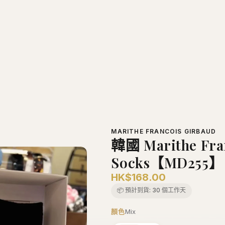
/
韓國直送 Korea
韓國 Marithe Francois Girbaud Socks【MD255】
MARITHE FRANCOIS GIRBAUD
韓國 Marithe Fra
Socks【MD255】
HK$168.00
📦 預計到貨:
30 個工作天
顏色
Mix
Mix
−
+
1
加入購物車
正品保證
安全支付
全店五件包
推薦朋友 · 一齊賺
分享
各得 HK$25 購物金