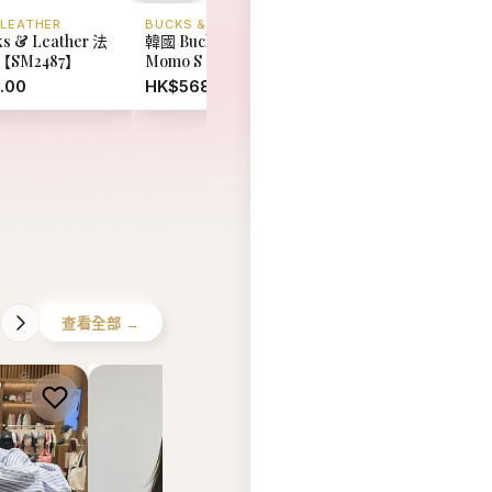
查看全部 →
 GIRBAUD
NICK NICOLE
MARITHE FRANCOIS 
he
【現貨】韓國 Nick Nicole
韓國 Marithe Francoi