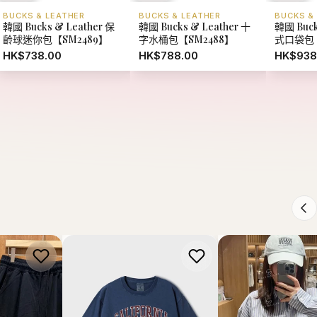
S GIRBAUD
WHO.AU
MARITHE FRANCOIS
cois
【現貨】韓國 WhoAU
【現貨】韓國 Marit