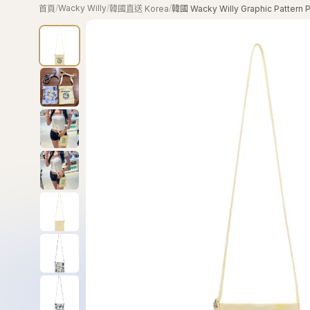
新品上市
最新上架
查看全部
Lollipoppi
Wacky Willy
Bucks & Leather
全部
Matin Kim