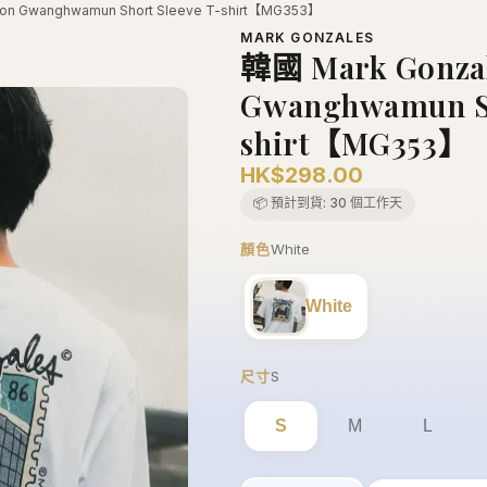
tion Gwanghwamun Short Sleeve T-shirt【MG353】
MARK GONZALES
韓國 Mark Gonzal
Gwanghwamun Sh
shirt【MG353】
HK$298.00
📦 預計到貨:
30 個工作天
顏色
White
White
尺寸
S
S
M
L