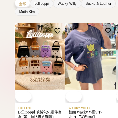
Lollipoppi
Wacky Willy
Bucks & Leather
全部
Matin Kim
WACKY WILLY
LOLLIPOPPI
韓國 Wacky Willy T-
Lollipoppi 毛絨包包掛件盲
shirt【WW309】
盒 (第一團 8月底到貨)