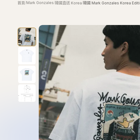
/
Mark Gonzales
/
/
首頁
韓國直送 Korea
韓國 Mark Gonzales Korea Edi