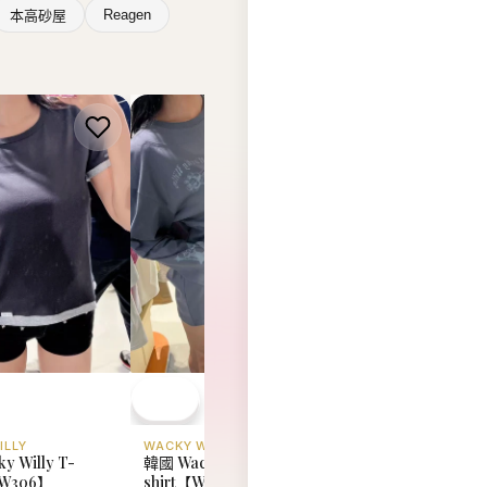
Reagen
本高砂屋
ILLY
WACKY WILLY
WACKY WILLY
y Willy T-
韓國 Wacky Willy T-
韓國 Wacky Willy T
WW306】
shirt【WW305】
shirt【WW304】