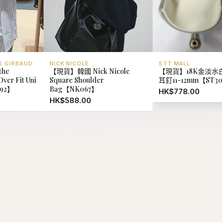
S GIRBAUD
NICK NICOLE
STT MALL
he
【現貨】韓國 Nick Nicole
【現貨】18K金淡水
ver Fit Uni
Square Shoulder
耳釘11-12mm【ST3
292】
Bag【NK067】
HK$778.00
HK$588.00