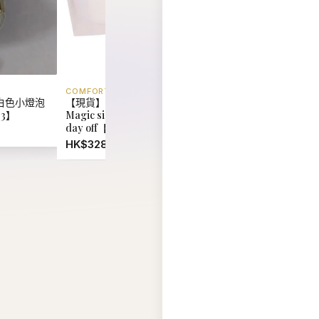
COMFORT LAB
EIDER
白色小燈泡
【現貨】韓國 Comfort Lab
【現貨】韓國 Eider U
03】
Magic size bralette on your
Reversible Fleece 
day off【LL066】
Jacket【ER018】
HK$328.00
HK$880.00