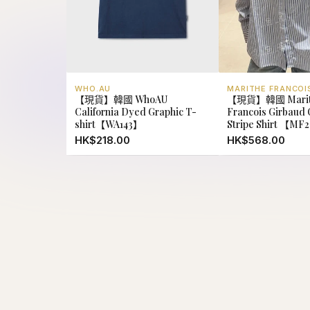
WHO.AU
MARITHE FRANCOI
【現貨】韓國 WhoAU
【現貨】韓國 Marit
California Dyed Graphic T-
Francois Girbaud O
shirt【WA143】
Stripe Shirt 【MF
HK$218.00
HK$568.00