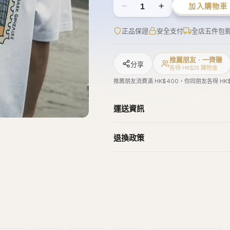
−
+
1
加入購物車
正品保證
安全支付
全店五件包
推薦朋友 · 一齊賺
分享
各得 HK$25 購物金
推薦朋友消費滿 HK$400，你同朋友各得 HK
運送資訊
退換政策