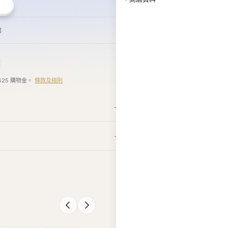
郵
$25 購物金。
條款及細則