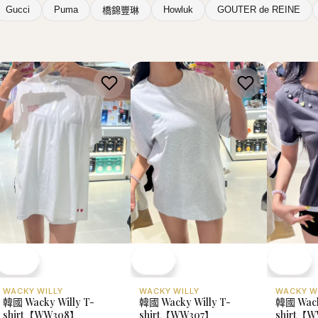
Gucci
Puma
Howluk
GOUTER de REINE
橋錦豐琳
WACKY WILLY
WACKY WILLY
WACKY W
韓國 Wacky Willy T-
韓國 Wacky Willy T-
韓國 Wack
shirt【WW308】
shirt【WW307】
shirt【