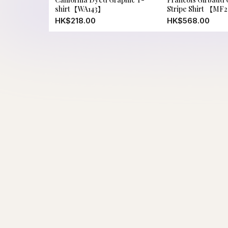
【贈品
HK$0.
訂閱最新優惠
🎁
首次訂閱送
$10 購物金
，每位限享一次
訂