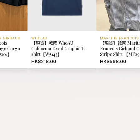
韓國 Marithe Francois Girbaud W Long Bermuda Denim Pants【MD335】
-
+
加
1
S
8.00