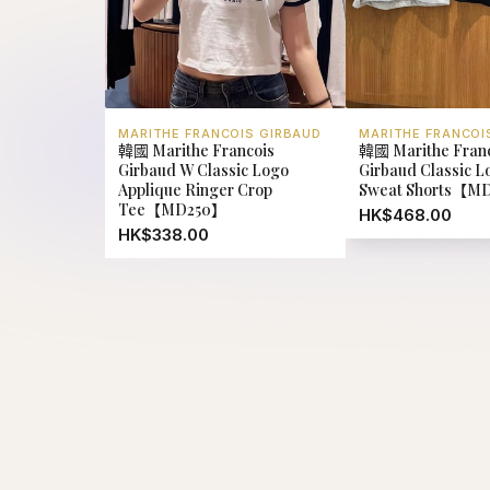
Black / 
HK$61
訂閱最新優惠