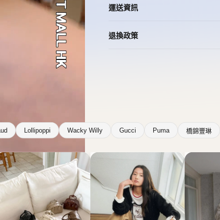
aud
Lollipoppi
Wacky Willy
Gucci
Puma
橋錦豐琳