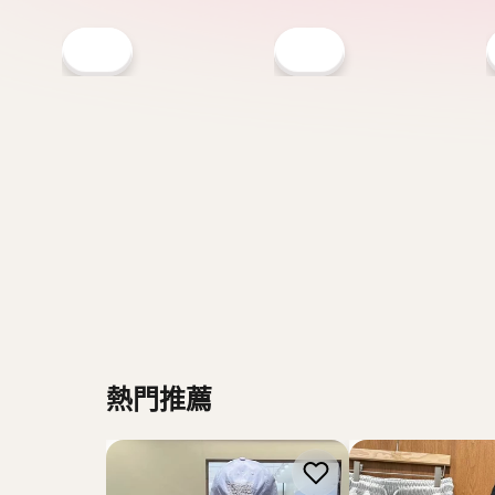
MARITHE FRANCOIS GIRBAUD
MARITHE FRANCOI
韓國 Marithe Francois
韓國 Marithe Fran
Girbaud W Classic Logo
Girbaud Classic 
Applique Ringer Crop
Sweat Shorts【M
Tee【MD250】
HK$468.00
HK$338.00