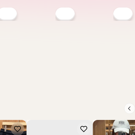
S GIRBAUD
WHO.AU
MARITHE FRANCOIS
cois
【現貨】韓國 WhoAU
【現貨】韓國 Marit
Logo Cargo
California Dyed Graphic T-
Francois Girbaud Ov
D201】
shirt【WA143】
Stripe Shirt 【MF2
HK$218.00
HK$568.00