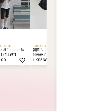
 LEATHER
BUCKS & LEATHER
BUCKS & LEATHER
s & Leather 法
韓國 Bucks & Leather
韓國 Bucks & Leat
SM2487】
Momo S【SM2486】
懶風單肩斜挎包 (中
【SM2485】
.00
HK$568.00
HK$688.00
查看全部 →