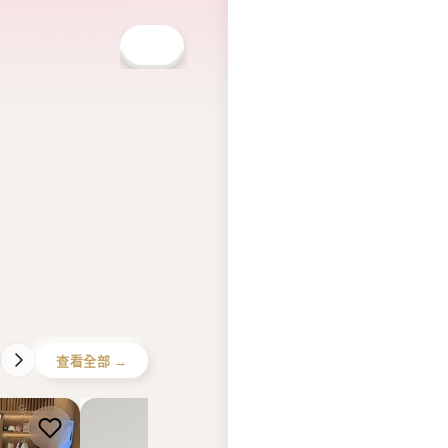
 GIRBAUD
NICK NICOLE
MARITHE FRANCOIS 
he
【現貨】韓國 Nick Nicole
韓國 Marithe Francoi
er Fit Uni
Square Shoulder
Girbaud Pony Classi
92】
Bag【NK067】
Tee【MD095】
HK$588.00
HK$348.00