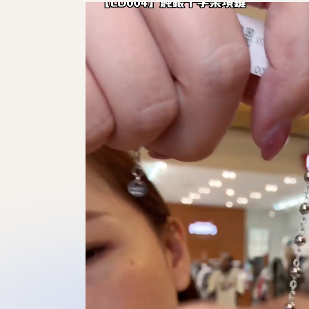
0:00
/
0:58
10
10