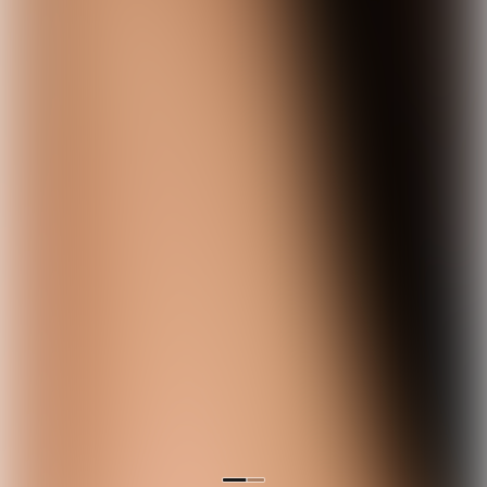
熱門推薦
查看全部 →
WHO.AU
MARITHE FRANCOIS
NIC
【現貨】韓國 WhoAU
【現貨
GIRBAUD
【現貨】韓國 Marithe
California Dyed Graphic T-
Squ