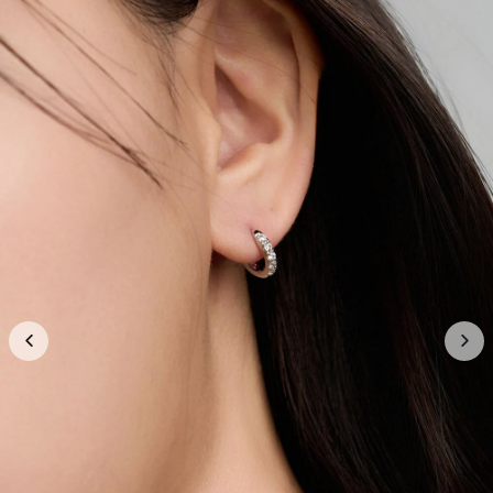
正品保證
安全支付
全店五件包郵
推薦朋友 · 一齊賺
分享
各得 HK$25 購物金
推薦朋友消費滿 HK$400，你同朋友各得 HK$25 購物金。
條款及細則
運送資訊
退換政策
新品上市
最新上架
查看全部
Lollipoppi
Wacky Willy
Bucks & Leather
全部
Gucci
Puma
Howluk
橋錦豐琳
GOUTER de REINE
Reagen
本高砂屋