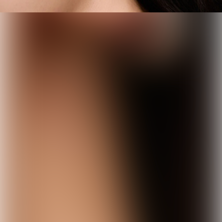
Matin Kim
WACKY WILLY
WACKY WILLY
LOLLIPOPPI
韓國 Wacky Willy T-
韓國 Wacky Willy
Lollipoppi 毛絨包包掛
shirt【WW309】
shirt【WW308
件盲盒 (第一團 8月底
到貨)【SM2483】
HK$278.00
HK$278.00
HK$148.00