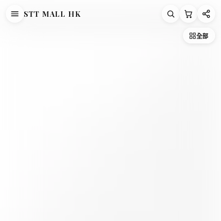
STT MALL HK
/
首頁
【贈品】深層注水滲透面膜 5片裝
全部
【贈品】深層注水滲透面膜 5片裝
HK$0.00