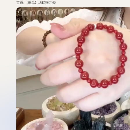
/
首頁
【贈品】瑪瑙鏈乙條