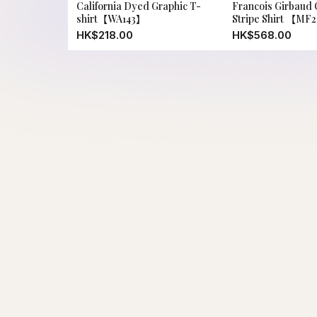
California Dyed Graphic T-
Francois Girbaud O
shirt【WA143】
Stripe Shirt 【MF
HK$218.00
HK$568.00