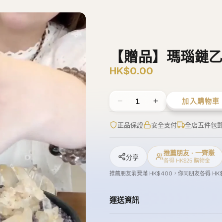
【贈品】瑪瑙鏈
HK$0.00
−
+
1
加入購物車
正品保證
安全支付
全店五件包
推薦朋友 · 一齊賺
分享
各得 HK$25 購物金
推薦朋友消費滿 HK$400，你同朋友各得 HK
運送資訊