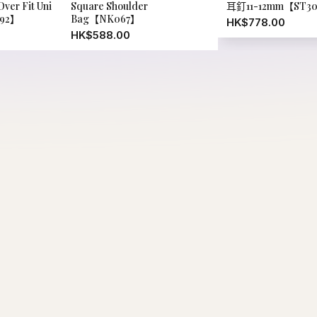
ver Fit Uni
Square Shoulder
耳釘11-12mm【ST3
292】
Bag【NK067】
HK$778.00
HK$588.00