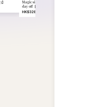
03】
Magic size bralette on your
Reversible Fleece 
day off【LL066】
Jacket【ER018】
HK$328.00
HK$880.00