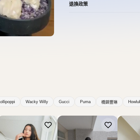
退換政策
ollipoppi
Wacky Willy
Gucci
Puma
Howlu
橋錦豐琳