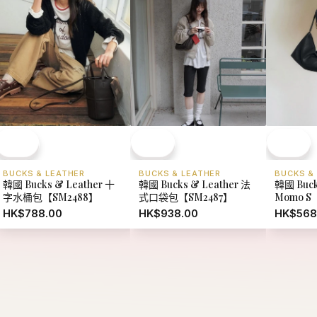
BUCKS & LEATHER
BUCKS & LEATHER
BUCKS &
韓國 Bucks & Leather 十
韓國 Bucks & Leather 法
韓國 Buck
字水桶包【SM2488】
式口袋包【SM2487】
Momo S
HK$788.00
HK$938.00
HK$568