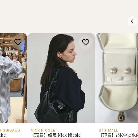
S GIRBAUD
NICK NICOLE
STT MALL
he
【現貨】韓國 Nick Nicole
【現貨】18K金淡水