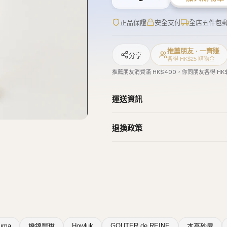
正品保證
安全支付
全店五件包
推薦朋友 · 一齊賺
分享
各得 HK$25 購物金
推薦朋友消費滿 HK$400，你同朋友各得 HK
運送資訊
退換政策
uma
Howluk
GOUTER de REINE
橋錦豐琳
本高砂屋