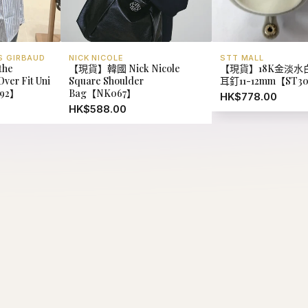
S GIRBAUD
NICK NICOLE
STT MALL
he
【現貨】韓國 Nick Nicole
【現貨】18K金淡水
ver Fit Uni
Square Shoulder
耳釘11-12mm【ST3
292】
Bag【NK067】
HK$778.00
HK$588.00