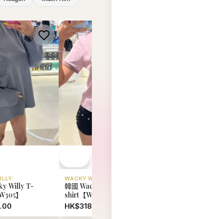
ILLY
WACKY WILLY
WACKY WILLY
y Willy T-
韓國 Wacky Willy T-
韓國 Wacky Willy T
WW305】
shirt【WW304】
shirt【WW303】
.00
HK$318.00
HK$318.00