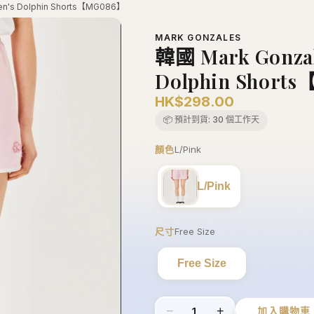
en's Dolphin Shorts【MG086】
MARK GONZALES
韓國 Mark Gonzal
Dolphin Short
HK$298.00
📦 預計到貨:
30 個工作天
顏色
L/Pink
L/Pink
尺寸
Free Size
Free Size
−
+
1
加入購物車