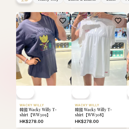
WACKY WILLY
WACKY WILLY
韓國 Wacky Willy T-
韓國 Wacky Willy T-
shirt【WW309】
shirt【WW308】
HK$278.00
HK$278.00