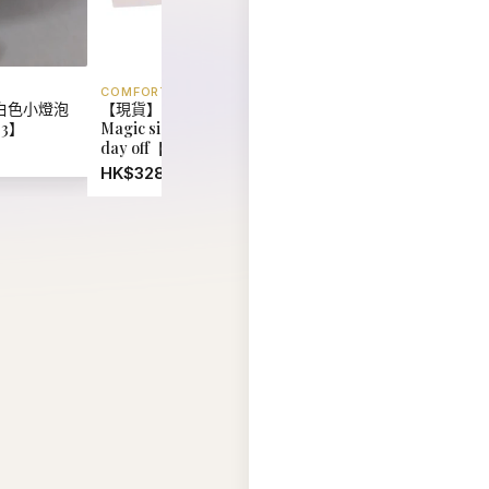
COMFORT LAB
EIDER
白色小燈泡
【現貨】韓國 Comfort Lab
【現貨】韓國 Eider U
03】
Magic size bralette on your
Reversible Fleece 
day off【LL066】
Jacket【ER018】
HK$328.00
HK$880.00