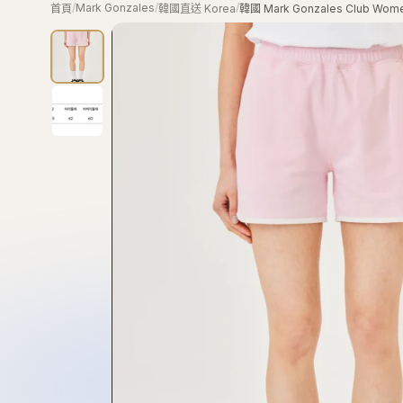
/
Mark Gonzales
/
/
首頁
韓國直送 Korea
韓國 Mark Gonzales Club Wom