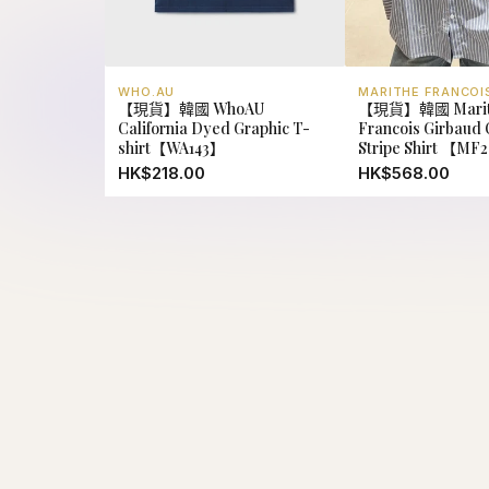
WHO.AU
MARITHE FRANCOI
【現貨】韓國 WhoAU
【現貨】韓國 Marit
California Dyed Graphic T-
Francois Girbaud O
shirt【WA143】
Stripe Shirt 【MF
HK$218.00
HK$568.00