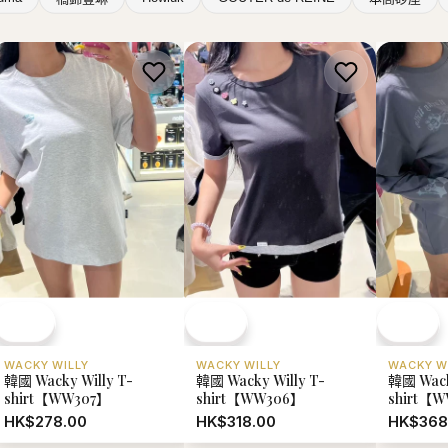
WACKY WILLY
WACKY WILLY
WACKY W
韓國 Wacky Willy T-
韓國 Wacky Willy T-
韓國 Wack
shirt【WW307】
shirt【WW306】
shirt【
HK$278.00
HK$318.00
HK$368