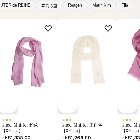
UTER de REINE
Reagen
Matin Kim
Fila
本高砂屋
GUCCI
GUCCI
GUCCI
Gucci Muffler 粉色
Gucci Muffler 米白色
Gucci M
【SE1352】
【SE1351】
【SE135
HK$1,338.00
HK$1,268.00
HK$1,33