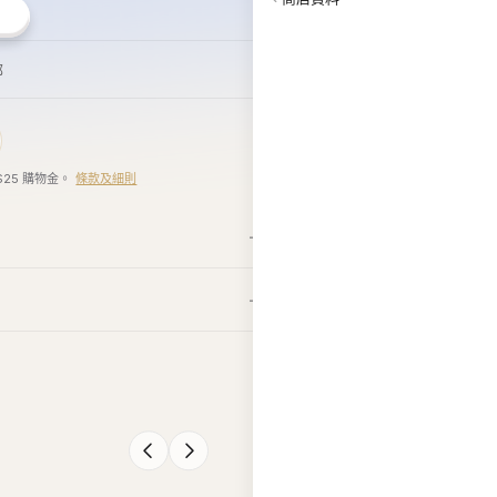
郵
$25 購物金。
條款及細則