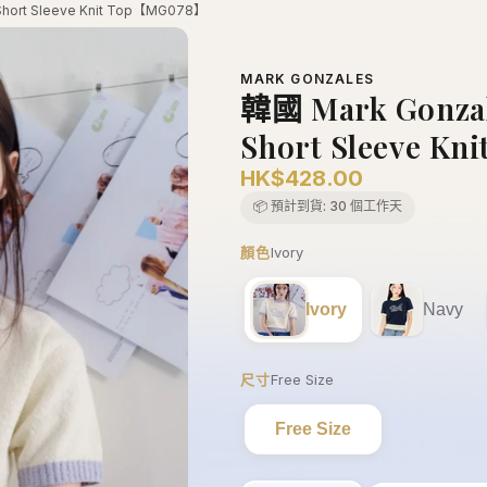
Short Sleeve Knit Top【MG078】
MARK GONZALES
韓國 Mark Gonzal
Short Sleeve K
HK$428.00
📦 預計到貨:
30 個工作天
顏色
Ivory
Ivory
Navy
尺寸
Free Size
Free Size