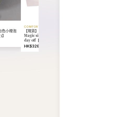
COMFORT LAB
EIDER
白色小燈泡
【現貨】韓國 Comfort Lab
【現貨】韓國 Eider U
03】
Magic size bralette on your
Reversible Fleece 
day off【LL066】
Jacket【ER018】
HK$328.00
HK$880.00