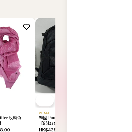
PUMA
橋錦豐琳
韓國 Puma 背囊
uffler 玫粉色
日本直送 橋錦豐琳 
【SM2452】
0】
脆果子五味禮盒 10
230g【SM2451】
HK$438.00
8.00