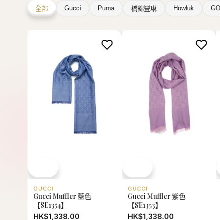
Gucci
Puma
Howluk
GO
全部
橋錦豐琳
GUCCI
GUCCI
Gucci Muffler 藍色
Gucci Muffler 紫色
【SE1354】
【SE1353】
HK$1,338.00
HK$1,338.00