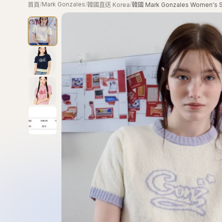
/
Mark Gonzales
/
/
首頁
韓國直送 Korea
韓國 Mark Gonzales Women's 