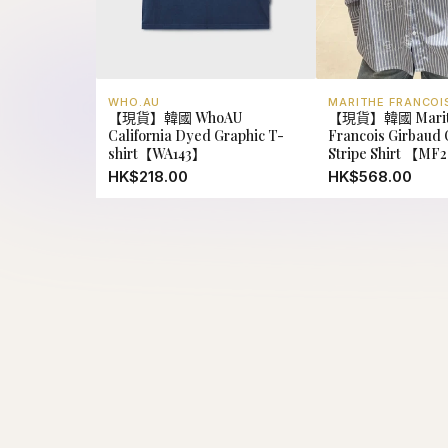
WHO.AU
MARITHE FRANCOI
【現貨】韓國 WhoAU
【現貨】韓國 Marit
California Dyed Graphic T-
Francois Girbaud O
shirt【WA143】
Stripe Shirt 【MF
HK$218.00
HK$568.00