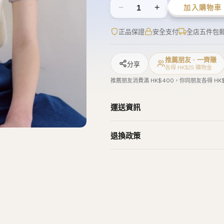
−
+
1
加入購物車
正品保證
安全支付
全店五件包
推薦朋友 · 一齊賺
分享
各得 HK$25 購物金
推薦朋友消費滿 HK$400，你同朋友各得 HK
運送資訊
退換政策