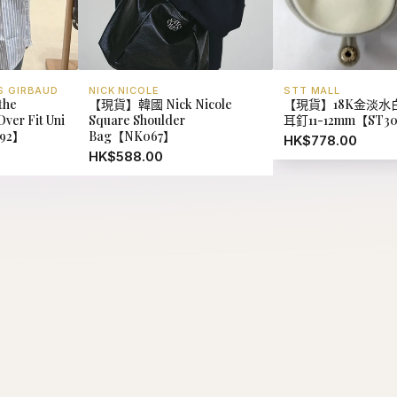
S GIRBAUD
NICK NICOLE
STT MALL
he
【現貨】韓國 Nick Nicole
【現貨】18K金淡水
ver Fit Uni
Square Shoulder
耳釘11-12mm【ST3
292】
Bag【NK067】
HK$778.00
HK$588.00