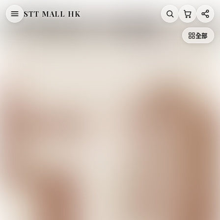
STT MALL HK
/
Sothing
/
首頁
Sothing 向物 10000mAh 小相機行動電源【SE1303】
全部
SOTHING
Sothing 向物 10000mAh 小相機行動電源
【SE1303】
HK$198.00