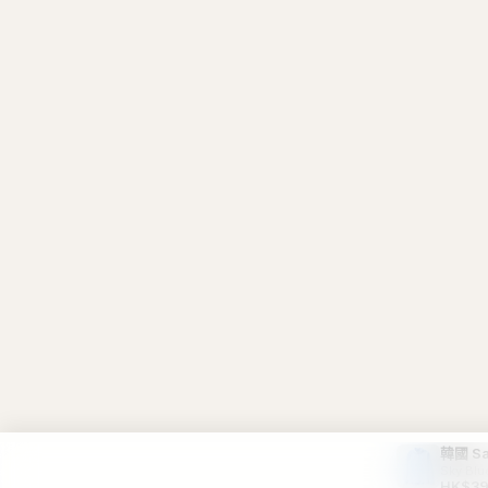
韓國 Sat
Sky Blu
HK$39
訂閱最新優惠
🎁
首次訂閱送
$10 購物金
，每位限享一次