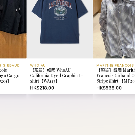
S GIRBAUD
WHO.AU
MARITHE FRANCOIS
cois
【現貨】韓國 WhoAU
【現貨】韓國 Marit
Logo Cargo
California Dyed Graphic T-
Francois Girbaud Ov
D201】
shirt【WA143】
Stripe Shirt 【MF2
HK$218.00
HK$568.00