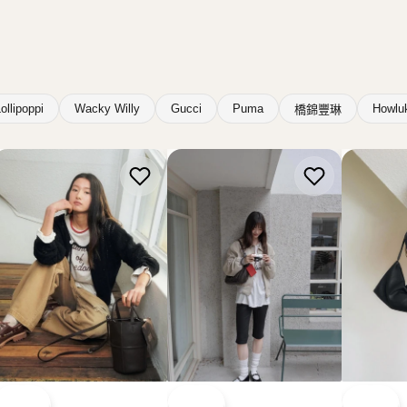
BUCKS & LEATHER
BUCKS & LEATHER
BUCKS &
韓國 Bucks & Leather 十
韓國 Bucks & Leather 法
韓國 Buck
字水桶包【SM2488】
式口袋包【SM2487】
Momo S
HK$788.00
HK$938.00
HK$568