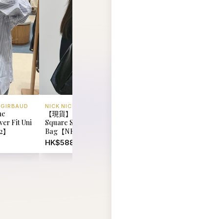
 GIRBAUD
NICK NICOLE
MARITHE FRANCOIS 
he
【現貨】韓國 Nick Nicole
韓國 Marithe Francoi
er Fit Uni
Square Shoulder
Girbaud Pony Classi
92】
Bag【NK067】
Tee【MD095】
HK$588.00
HK$348.00