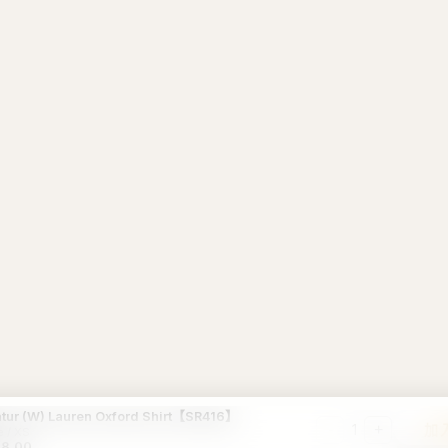
ur (W) Lauren Oxford Shirt【SR416】
-
+
加
1
e / XS
8.00
首單優惠 · 新客禮遇
首次購物即享折扣！撕開領取你