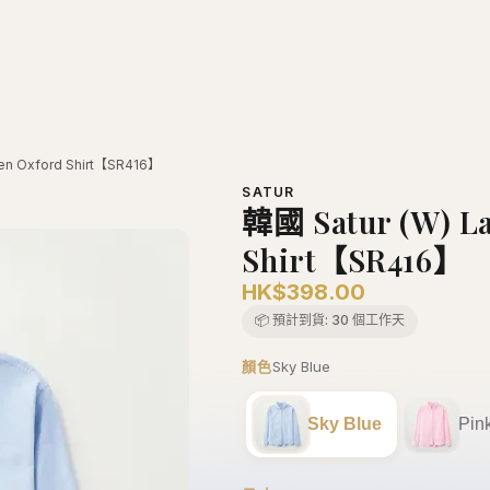
ren Oxford Shirt【SR416】
SATUR
韓國 Satur (W) L
Shirt【SR416】
HK$398.00
📦 預計到貨:
30 個工作天
顏色
Sky Blue
Sky Blue
Pin
尺寸
XS
XS
S
M
−
+
1
加入購物車