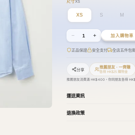
正品保證
安全支付
全店五件包
推薦朋友 · 一齊賺
分享
各得 HK$25 購物金
推薦朋友消費滿 HK$400，你同朋友各得 HK
運送資訊
退換政策
ollipoppi
Wacky Willy
Gucci
Puma
Howlu
橋錦豐琳