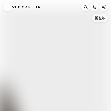
STT MALL HK
/
/
New Balance
/
首頁
韓國直送 Korea
全部
韓國 New Balance Breeze 薄底芭蕾鞋 黑色【SM2354】
NEW BALANCE
韓國 New Balance Breeze 薄底芭蕾鞋 黑色
【SM2354】
HK$860.00