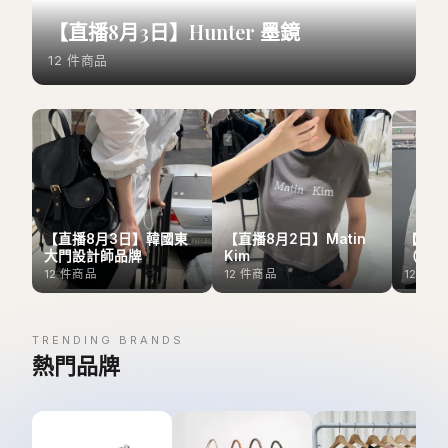
【直播8月3日】Hunter 墨鏡
12
件商品
【直播8月3日】韓國東
【直播8月2日】Matin
【直播
大門設計師品牌
Kim
（Outl
12
件商品
12
件商品
12
件商
TRENDING BRANDS
熱門品牌