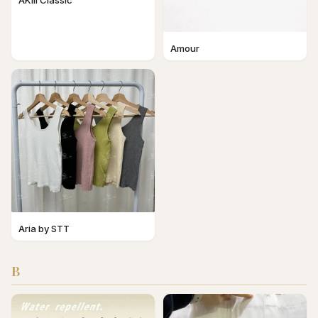
AKIII Classic
Amour
Aria by STT
B