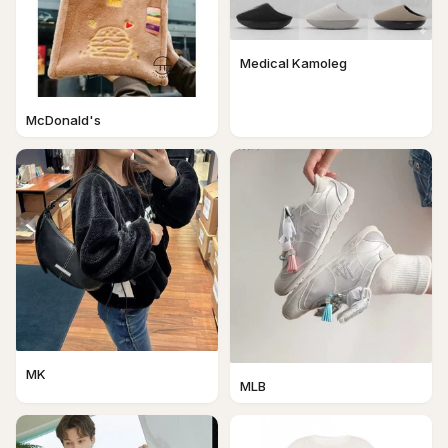
Medical Kamoleg
McDonald's
MK
MLB