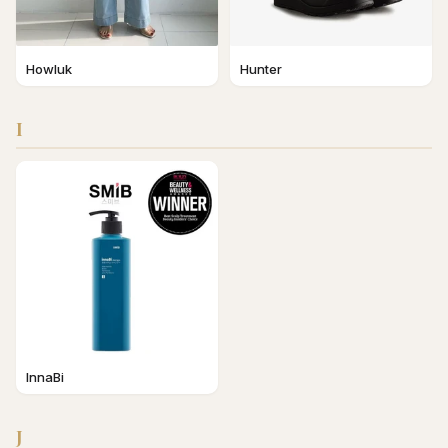
Howluk
Hunter
I
InnaBi
J