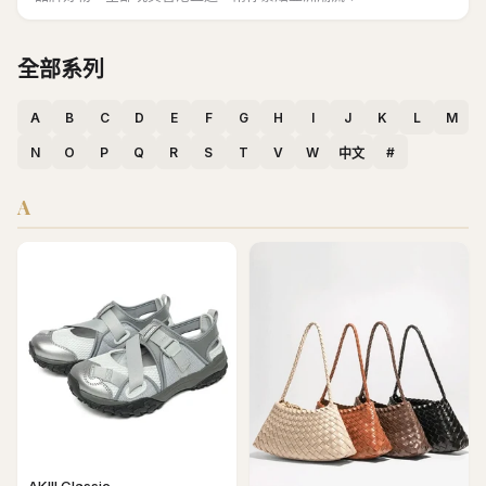
全部系列
A
B
C
D
E
F
G
H
I
J
K
L
M
N
O
P
Q
R
S
T
V
W
#
中文
A