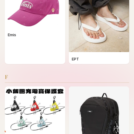
Emis
EPT
F