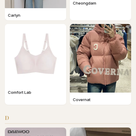
Cheongdam
Carlyn
Comfort Lab
Covernat
D