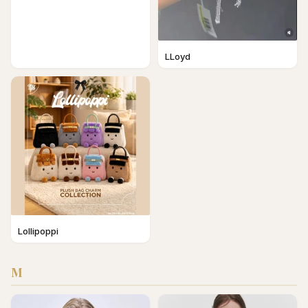
LLoyd
Lollipoppi
M