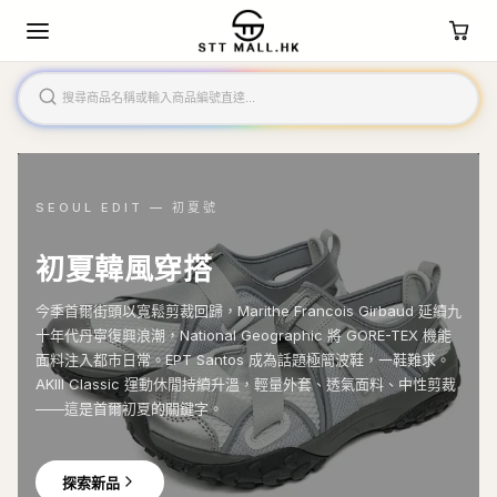
SEOUL EDIT — 初夏號
初夏韓風穿搭
今季首爾街頭以寬鬆剪裁回歸，Marithe Francois Girbaud 延續九
十年代丹寧復興浪潮，National Geographic 將 GORE-TEX 機能
面料注入都市日常。EPT Santos 成為話題極簡波鞋，一鞋難求。
AKIII Classic 運動休閒持續升溫，輕量外套、透氣面料、中性剪裁
——這是首爾初夏的關鍵字。
探索新品