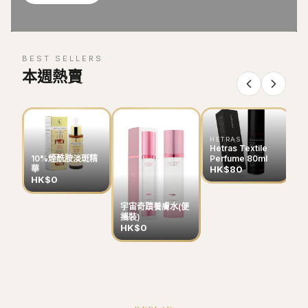
BEST SELLERS
本週熱賣
HETRAS
Hetras Textile
Perfume 80ml
10%煙酰胺淡斑精
HK$80
華
HK$0
宇宙奇蹟養膚水(便
B
攜裝)
色
HK$0
H