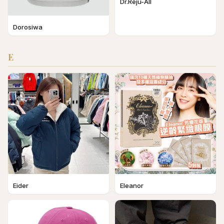
Dr.Reju-All
Dorosiwa
E
Eider
Eleanor