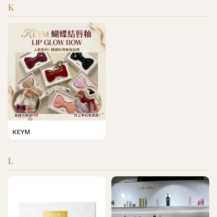
K
KEYM
L