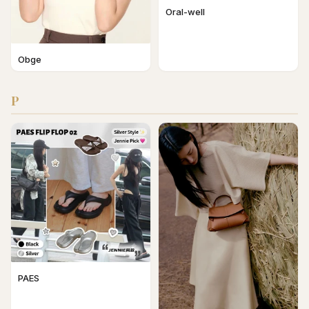
Oral-well
Obge
P
PAES