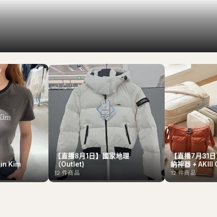
【直播8月1日】國家地理
【直播7月31日】
n Kim
（Outlet)
納神器 + AKIII 
12
件商品
12
件商品