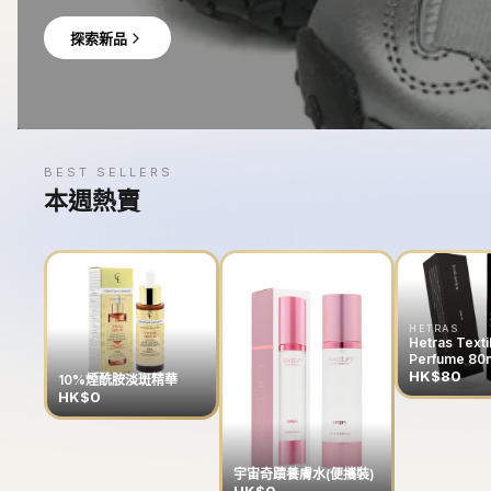
探索新品
BEST SELLERS
本週熱賣
HETRAS
Hetras Texti
Perfume 80
HK$80
10%煙酰胺淡斑精華
HK$0
宇宙奇蹟養膚水(便攜裝)