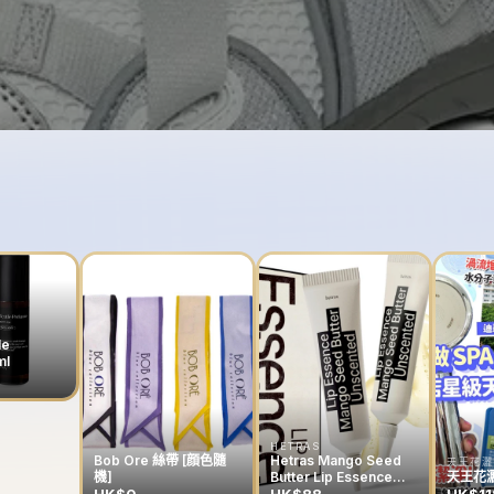
le
ml
HETRAS
Bob Ore 絲帶 [顔色隨
Hetras Mango Seed
天王花灑
機]
Butter Lip Essence
天王花灑
13g (一套兩支）