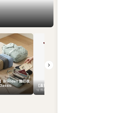
Branden 旅行收
Classic
【直播7月29日】Hunter
【直播7月2
12
件商品
12
件商品