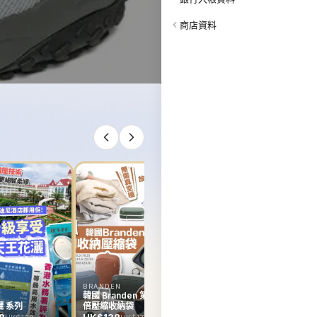
商店資料
韓國 Rejuran Hyper
Derma Rollar
HK$0
BRANDEN
E
韓國 Branden 第二代雙
韓
 系列
倍壓縮收納袋
R
D