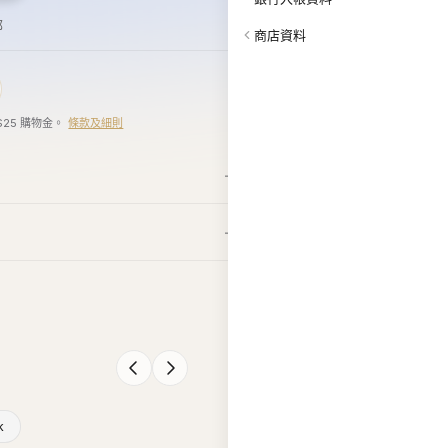
郵
商店資料
$25 購物金。
條款及細則
k