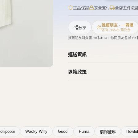
正品保證
安全支付
全店五件包
推薦朋友 · 一齊賺
分享
各得 HK$25 購物金
推薦朋友消費滿 HK$400，你同朋友各得 HK
運送資訊
退換政策
ollipoppi
Wacky Willy
Gucci
Puma
Howlu
橋錦豐琳