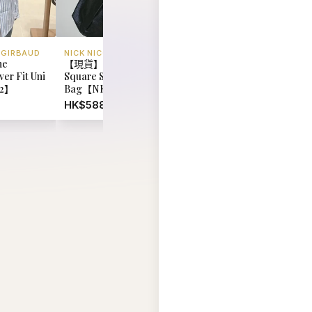
 GIRBAUD
NICK NICOLE
MARITHE FRANCOIS 
he
【現貨】韓國 Nick Nicole
韓國 Marithe Francoi
er Fit Uni
Square Shoulder
Girbaud Pony Classi
92】
Bag【NK067】
Tee【MD095】
HK$588.00
HK$348.00