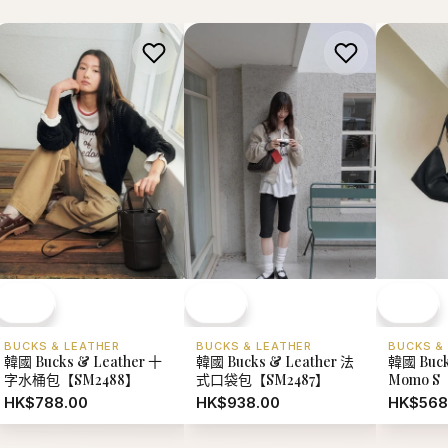
BUCKS & LEATHER
BUCKS & LEATHER
BUCKS &
韓國 Bucks & Leather 十
韓國 Bucks & Leather 法
韓國 Buck
字水桶包【SM2488】
式口袋包【SM2487】
Momo S
HK$788.00
HK$938.00
HK$568