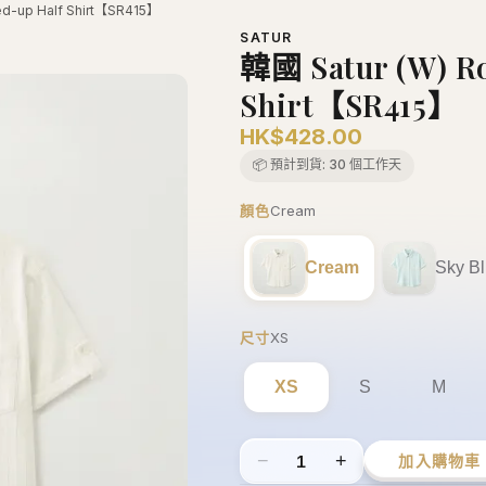
ed-up Half Shirt【SR415】
SATUR
韓國 Satur (W) Ro
Shirt【SR415】
HK$428.00
📦 預計到貨:
30 個工作天
顏色
Cream
Cream
Sky B
尺寸
XS
XS
S
M
−
+
1
加入購物車