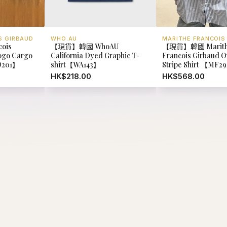
S GIRBAUD
WHO.AU
MARITHE FRANCOIS
cois
【現貨】韓國 WhoAU
【現貨】韓國 Marit
Logo Cargo
California Dyed Graphic T-
Francois Girbaud Ov
D201】
shirt【WA143】
Stripe Shirt 【MF2
HK$218.00
HK$568.00