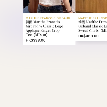
MARITHE FRANCOIS GIRBAUD
MARITHE FRANCOI
韓國 Marithe Francois
韓國 Marithe Fran
Girbaud W Classic Logo
Girbaud Classic 
Applique Ringer Crop
Sweat Shorts【M
Tee【MD250】
HK$468.00
HK$338.00