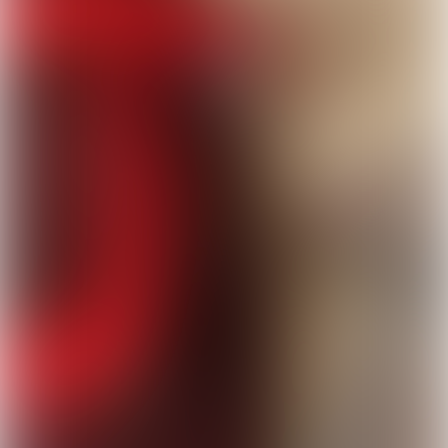
📦 預計到貨:
30 個工作天
顏色
黑色
黑色
灰色
紅色
尺寸
230mm