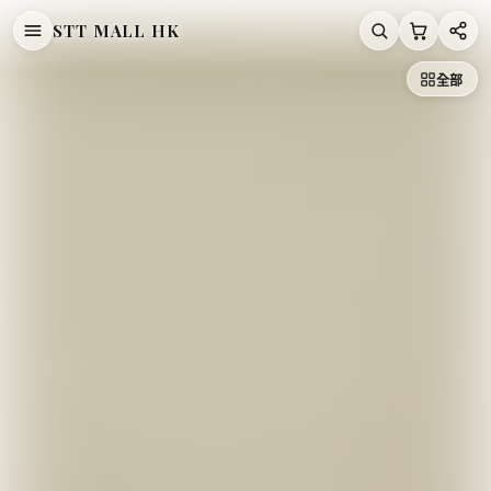
STT MALL HK
/
/
Dorosiwa
/
首頁
【直播7月16日】Dorosiwa
全部
Dorosiwa Hip Volume-Up Seamless Panties【SE1319】
DOROSIWA
Dorosiwa Hip Volume-Up Seamless
Panties【SE1319】
HK$258.00