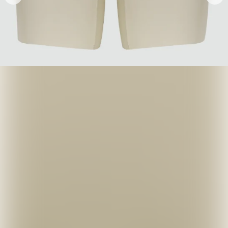
正品保證
安全支付
全店五件包郵
推薦朋友 · 一齊賺
分享
各得 HK$25 購物金
推薦朋友消費滿 HK$400，你同朋友各得 HK$25 購物金。
條款及細則
運送資訊
退換政策
新品上市
最新上架
查看全部
Fila
Bucks & Leather
全部
Marithe Francois Girbaud
Lollipoppi
Wacky Willy
Gucci
Puma
Howluk
橋錦豐琳