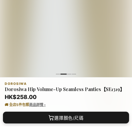
熱門推薦
查看全部 →
DOROSIWA
Dorosiwa Hip Volume-Up Seamless Panties【SE1319】
HK$258.00
🚚 全店
5
件包郵
商品詳情 ›
MARITHE FRANCOIS
MARITHE FRANCOIS
WHO
【現
GIRBAUD
GIRBAUD
韓國 Marithe Francois
韓國 Marithe Francois
選擇顏色/尺碼
Cali
Girbaud W Classic Logo
Girbaud Classic Logo
shi
Applique Ringer Crop
Cargo Sweat
HK
Tee【MD250】
Shorts【MD201】