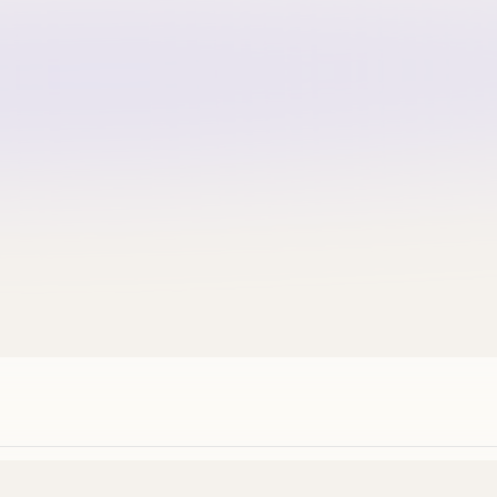
首單優惠 · 新客禮遇
首次購物即享折扣！撕開領取你
閱
WELCOME
🎁 撕開領取優惠
點擊複製
登入解鎖推薦獎賞
帳資料
會員優惠
成為推廣夥伴
隱私政策
使用條款