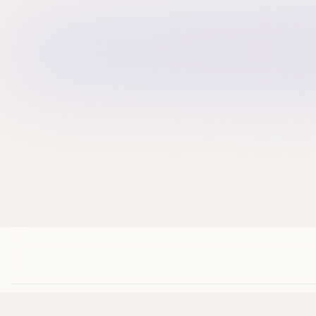
訂閱最新優惠
🎁
首次訂閱送
$10 購物金
，每位限享一次
訂
銀行入