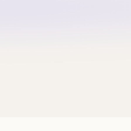
韓國 Marie Claire Basic Logo Paper Shopper Bag【SC665】
-
+
加
1
0.00
首單優惠 · 新客禮遇
首次購物即享折扣！撕開領取你
閱
WELCOME
🎁 撕開領取優惠
點擊複製
登入解鎖推薦獎賞