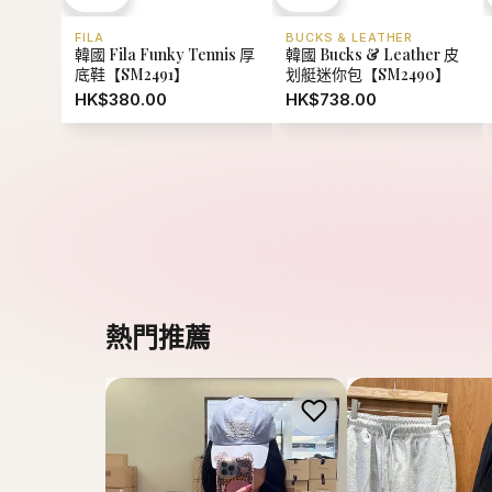
熱門推薦
MARITHE FRANCOIS GIRBAUD
MARITHE FRANCOI
韓國 Marithe Francois
韓國 Marithe Fran