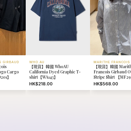
Logo Cargo
California Dyed Graphic T-
Francois Girbaud Ov
D201】
shirt【WA143】
Stripe Shirt 【MF2
HK$218.00
HK$568.00