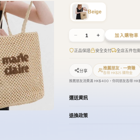
推薦朋友消費滿 HK$400，你同朋友各得 HK
運送資訊
退換政策
aud
Lollipoppi
Wacky Willy
Gucci
Puma
橋錦豐琳