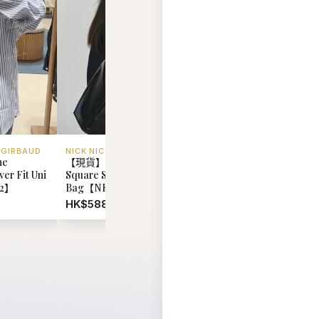
er Fit Uni
Square Shoulder
Girbaud Pony Classi
92】
Bag【NK067】
Tee【MD095】
HK$588.00
HK$348.00