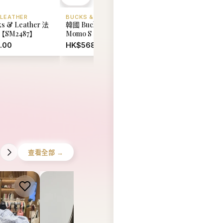
查看全部 →
 GIRBAUD
NICK NICOLE
MARITHE FRANCOIS 
he
【現貨】韓國 Nick Nicole
韓國 Marithe Francoi