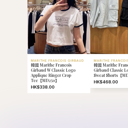
Girbaud W Classic Logo
Girbaud Classic 
Applique Ringer Crop
Sweat Shorts【M
Tee【MD250】
HK$468.00
HK$338.00