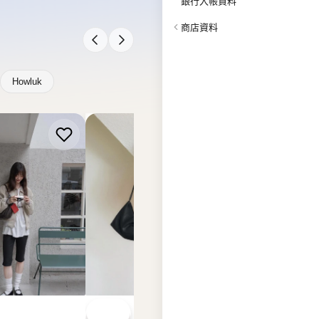
 LEATHER
BUCKS & LEATHER
BUCKS & LEATHER
s & Leather 法
韓國 Bucks & Leather
韓國 Bucks & Leat
SM2487】
Momo S【SM2486】
懶風單肩斜挎包 (中
【SM2485】
.00
HK$568.00
HK$688.00