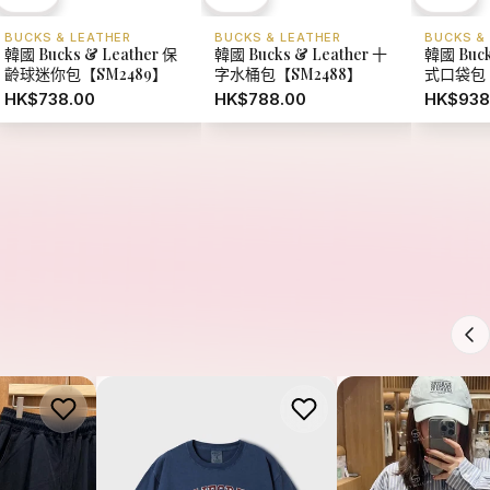
S GIRBAUD
WHO.AU
MARITHE FRANCOIS
cois
【現貨】韓國 WhoAU
【現貨】韓國 Marit