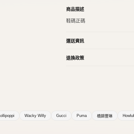
ollipoppi
Wacky Willy
Gucci
Puma
Howlu
橋錦豐琳