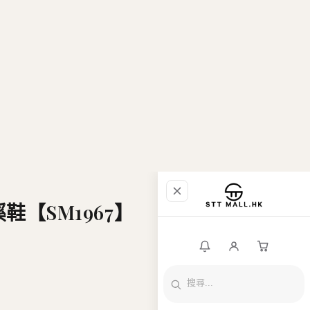
溪鞋【SM1967】
香港現貨
最新上架
限時優惠
230mm
235mm
直播推介
250mm
255mm
品牌專區
全部商品
商店資料