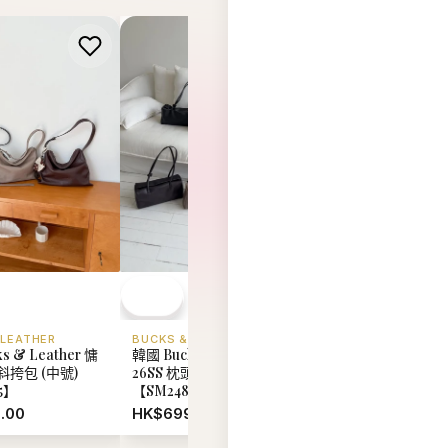
 LEATHER
BUCKS & LEATHER
MARITHE FRANCOI
s & Leather 慵
韓國 Bucks & Leather
GIRBAUD
韓國 Marithe Franc
挎包 (中號)
26SS 枕頭手提包
Girbaud
5】
【SM2484】
Backpack【MD34
.00
HK$699.00
HK$758.00
查看全部 →