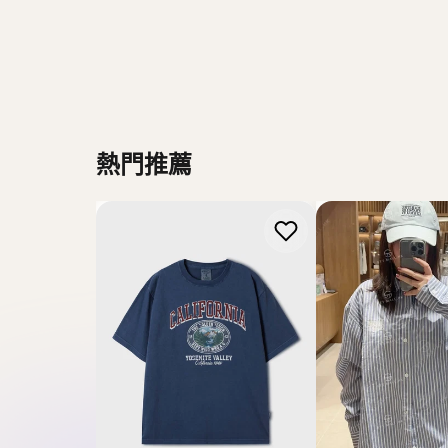
WHO.AU
MARITHE FRANCOI
【現貨】韓國 WhoAU
【現貨】韓國 Marit
California Dyed Graphic T-
Francois Girbaud O
shirt【WA143】
Stripe Shirt 【MF
HK$218.00
HK$568.00