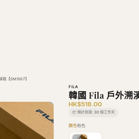
溯溪鞋【SM1967】
FILA
韓國 Fila 戶外溯
HK$518.00
📦 預計到貨:
30 個工作天
顏色
粉色
粉色
尺寸
220mm
220mm
225mm
240mm
245mm
260mm