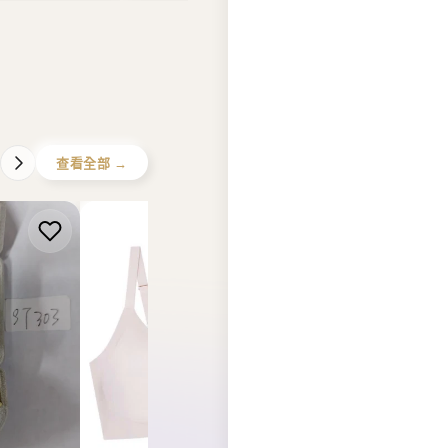
COMFORT LAB
EIDER
白色小燈泡
【現貨】韓國 Comfort Lab
【現貨】韓國 Eider U
03】
Magic size bralette on your
Reversible Fleece 
day off【LL066】
Jacket【ER018】
HK$328.00
HK$880.00