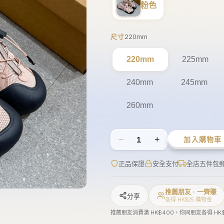
−
+
1
加入購物車
正品保證
安全支付
全店五件包
推薦朋友 · 一齊賺
分享
各得 HK$25 購物金
推薦朋友消費滿 HK$400，你同朋友各得 HK
商品描述
鞋碼正碼
運送資訊
退換政策