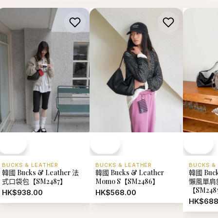
BUCKS & LEATHER
BUCKS & LEATHER
BUCKS &
韓國 Bucks & Leather 法
韓國 Bucks & Leather
韓國 Buck
式口袋包【SM2487】
Momo S【SM2486】
懶風單肩斜
【SM248
HK$938.00
HK$568.00
HK$688