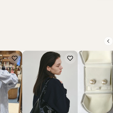
S GIRBAUD
NICK NICOLE
STT MALL
he
【現貨】韓國 Nick Nicole
【現貨】18K金淡水
ver Fit Uni
Square Shoulder
耳釘11-12mm【ST3
292】
Bag【NK067】
HK$778.00
HK$588.00