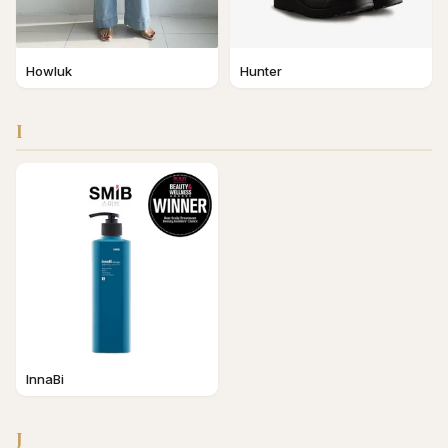
Howluk
Hunter
I
InnaBi
J