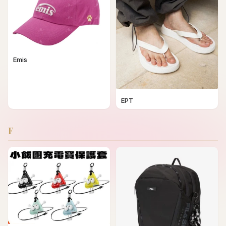
Emis
EPT
F