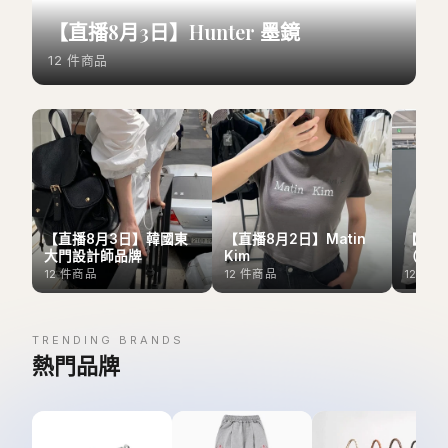
【直播8月3日】Hunter 墨鏡
12
件商品
【直播8月3日】韓國東
【直播8月2日】Matin
【直播
大門設計師品牌
Kim
（Outl
12
件商品
12
件商品
12
件商
TRENDING BRANDS
熱門品牌