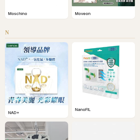
Moschino
Moveon
N
NanoFIL
NAD+