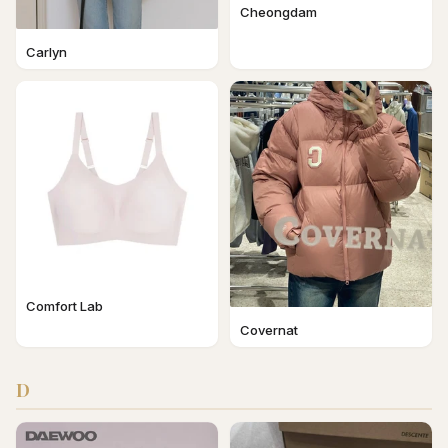
Cheongdam
Carlyn
Comfort Lab
Covernat
D