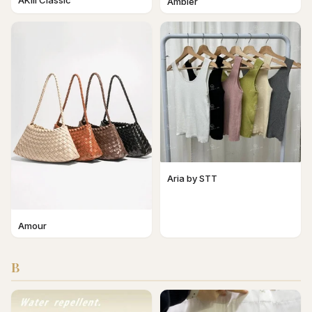
AKIII Classic
Ambler
Aria by STT
Amour
B