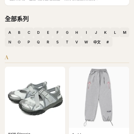
全部系列
A
B
C
D
E
F
G
H
I
J
K
L
M
N
O
P
Q
R
S
T
V
W
#
中文
A