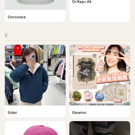
Dr.Reju-All
Dorosiwa
E
Eider
Eleanor