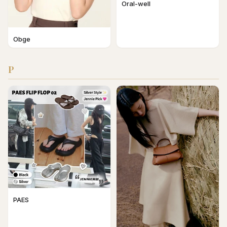
Oral-well
Obge
P
PAES