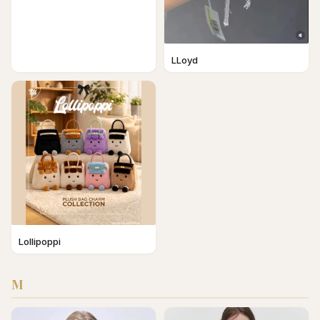
LLoyd
Lollipoppi
M