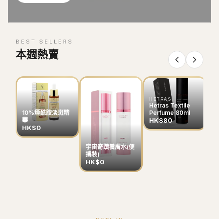
BEST SELLERS
本週熱賣
HETRAS
Hetras Textile
Perfume 80ml
10%煙酰胺淡斑精
HK$80
華
HK$0
宇宙奇蹟養膚水(便
B
攜裝)
色
HK$0
H