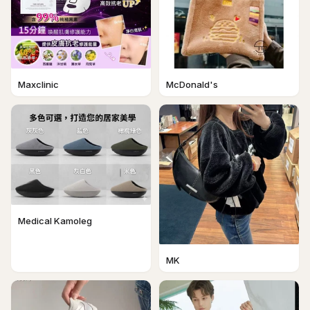
Maxclinic
McDonald's
Medical Kamoleg
MK