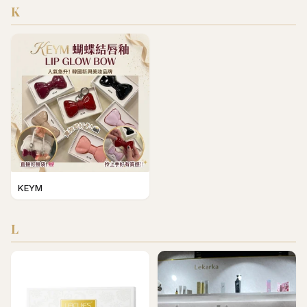
K
KEYM
L