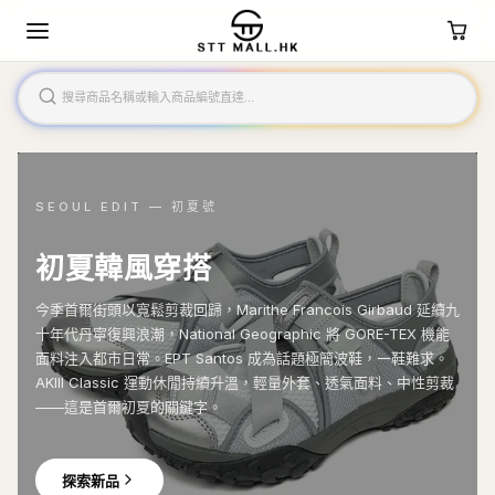
SEOUL EDIT — 初夏號
初夏韓風穿搭
今季首爾街頭以寬鬆剪裁回歸，Marithe Francois Girbaud 延續九
十年代丹寧復興浪潮，National Geographic 將 GORE-TEX 機能
面料注入都市日常。EPT Santos 成為話題極簡波鞋，一鞋難求。
AKIII Classic 運動休閒持續升溫，輕量外套、透氣面料、中性剪裁
——這是首爾初夏的關鍵字。
探索新品