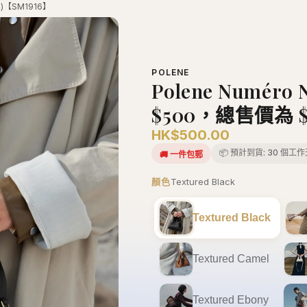
8)【SM1916】
POLENE
Polene Numéro 
$500，總售價為 $3
HK$500.00
📦 預計到貨:
30 個工作
🚚
一件包郵
顏色
Textured Black
Textured Black
Textured Camel
Textured Ebony