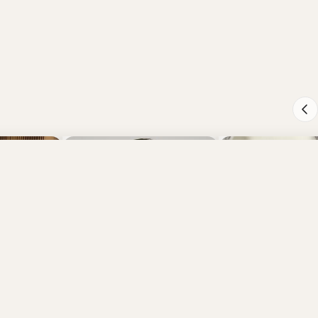
Polene Numéro Neuf Mini (訂金$500，總售價為 $3,938)【SM1916】
-
+
加
1
d Black
0.00