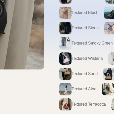
Textured Blush
Textured Stone
Textured Smoky Green
Textured Wisteria
Textured Sand
Textured Aloe
Textured Terracotta