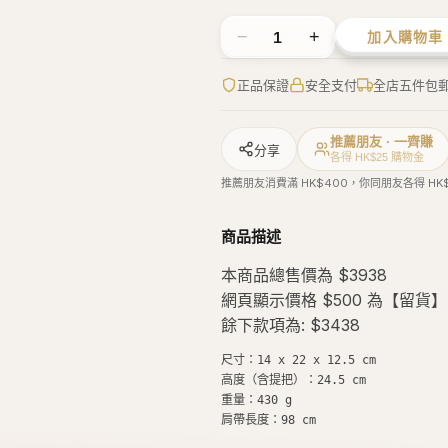
−
+
1
加入購物車
正品保證
安全支付
全店五件包
推薦朋友 · 一齊賺
分享
各得 HK$25 購物金
推薦朋友消費滿 HK$400，你同朋友各得 HK
商品描述
本商品總售價為 $3938
網頁顯示價格 $500 為【留貨
餘下款項為: $3438
尺寸：14 x 22 x 12.5 cm

高度（含提把）：24.5 cm

重量：430 g

肩帶長度：98 cm
