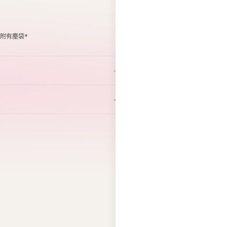
會附有塵袋*