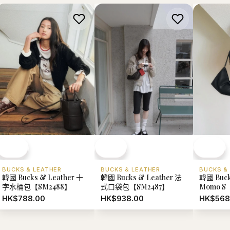
BUCKS & LEATHER
BUCKS & LEATHER
BUCKS &
韓國 Bucks & Leather 十
韓國 Bucks & Leather 法
韓國 Buck
字水桶包【SM2488】
式口袋包【SM2487】
Momo S
HK$788.00
HK$938.00
HK$568