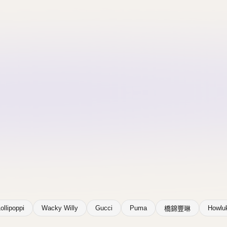
ollipoppi
Wacky Willy
Gucci
Puma
Howlu
橋錦豐琳