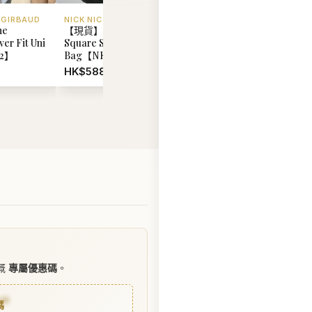
 GIRBAUD
NICK NICOLE
MARITHE FRANCOIS 
he
【現貨】韓國 Nick Nicole
韓國 Marithe Francoi
er Fit Uni
Square Shoulder
Girbaud Pony Classi
92】
Bag【NK067】
Tee【MD095】
HK$588.00
HK$348.00
WhatsApp 聯絡我們
入購物車
嘅
專屬優惠碼
。
10
碼