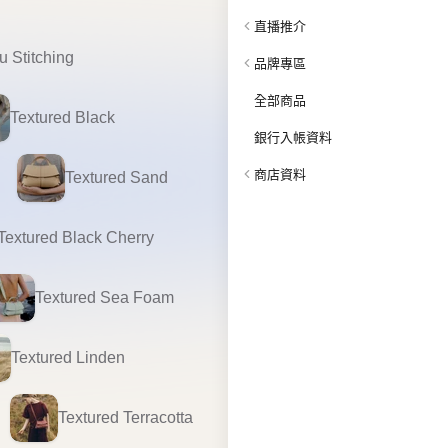
郵
$25 購物金。
條款及細則
】的訂金。
m，長款 54.5 cm

計的鉚釘，並印有 Polène 標誌
會附有塵袋*