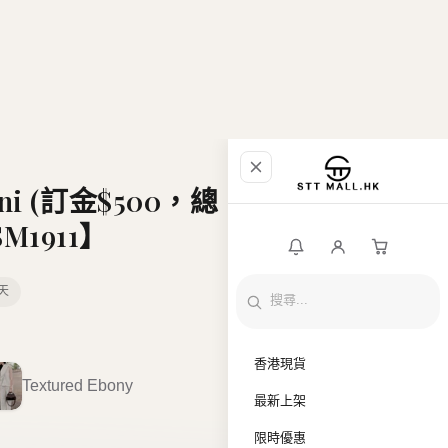
商店資料
Textured Black
Textured Sand
Textured Black Cherry
Textured Sea Foam
Textured Linden
Textured Terracotta