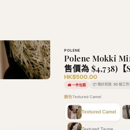
Textured Chalk
Textured Smoky Green
Textured Mist
Textured Red Clay
Textured Ocher
Textured Smoky Olive
−
+
1
加入購物車