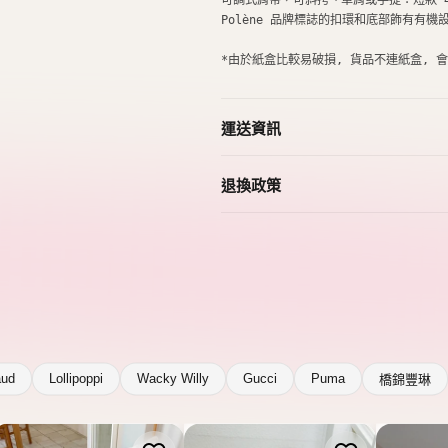
aud
Lollipoppi
Wacky Willy
Gucci
Puma
橋錦豐琳