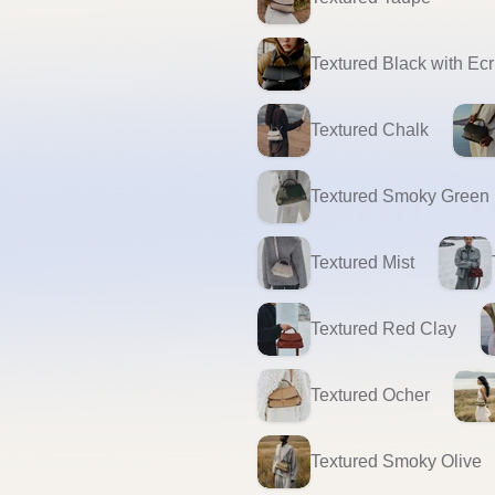
正品保證
安全支付
全店五件包
推薦朋友 · 一齊賺
分享
各得 HK$25 購物金
推薦朋友消費滿 HK$400，你同朋友各得 HK
商品描述
本商品總售價為 $4738
網頁顯示價格 $500 為【留貨
餘下款項為: $4238
尺寸：13.5 x 27 x 8 cm

重量：546 g

兩個內部隔層和一個貼袋

可調式肩帶，可斜挎、單肩或手提：短款 43 c
Polène 品牌標誌的扣環和底部飾有有機設
*由於紙盒比較易破損, 貨品不連紙盒, 