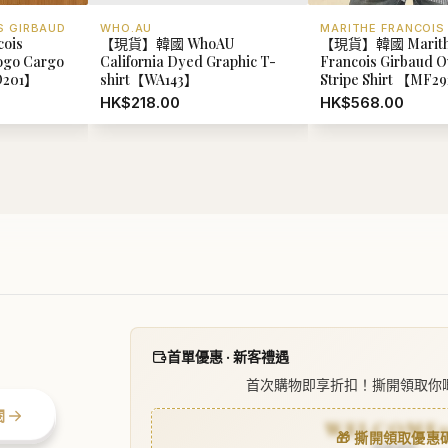
S GIRBAUD
WHO.AU
MARITHE FRANCOIS
cois
【現貨】韓國 WhoAU
【現貨】韓國 Marit
Logo Cargo
California Dyed Graphic T-
Francois Girbaud Ov
D201】
shirt【WA143】
Stripe Shirt 【MF2
HK$218.00
HK$568.00
Polene Mokki Mini (訂金$500，總售價為 $4,738)【SM1911】
-
+
加
1
d Camel
0.00
首單優惠 · 新客禮遇
首次購物即享折扣！撕開領取你
閱
WELCOME
🎁 撕開領取優惠