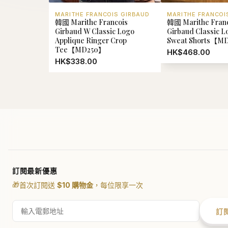
MARITHE FRANCOIS GIRBAUD
MARITHE FRANCOI
韓國 Marithe Francois
韓國 Marithe Fran
Girbaud W Classic Logo
Girbaud Classic 
Applique Ringer Crop
Sweat Shorts【M
Tee【MD250】
HK$468.00
HK$338.00
Texture
HK$50
訂閱最新優惠
🎁
首次訂閱送
$10 購物金
，每位限享一次
訂