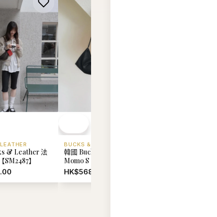
 LEATHER
BUCKS & LEATHER
BUCKS & LEATHER
s & Leather 法
韓國 Bucks & Leather
韓國 Bucks & Leat
SM2487】
Momo S【SM2486】
懶風單肩斜挎包 (中
【SM2485】
.00
HK$568.00
HK$688.00