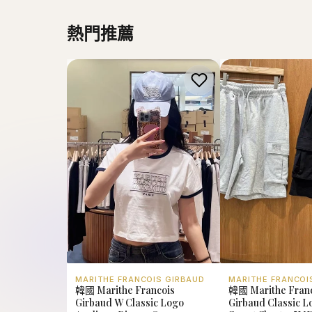
MARITHE FRANCOIS GIRBAUD
MARITHE FRANCOI
韓國 Marithe Francois
韓國 Marithe Fran
Girbaud W Classic Logo
Girbaud Classic 
Applique Ringer Crop
Sweat Shorts【M
Tee【MD250】
HK$468.00
HK$338.00