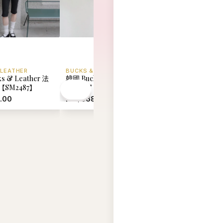
 LEATHER
BUCKS & LEATHER
BUCKS & LEATHER
s & Leather 法
韓國 Bucks & Leather
韓國 Bucks & Leat
SM2487】
Momo S【SM2486】
懶風單肩斜挎包 (中
【SM2485】
.00
HK$568.00
HK$688.00
查看全部 →