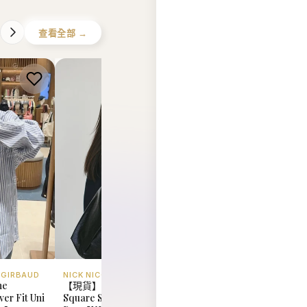
 GIRBAUD
NICK NICOLE
MARITHE FRANCOIS 
he
【現貨】韓國 Nick Nicole
韓國 Marithe Francoi
er Fit Uni
Square Shoulder
Girbaud Pony Classi
92】
Bag【NK067】
Tee【MD095】
HK$588.00
HK$348.00