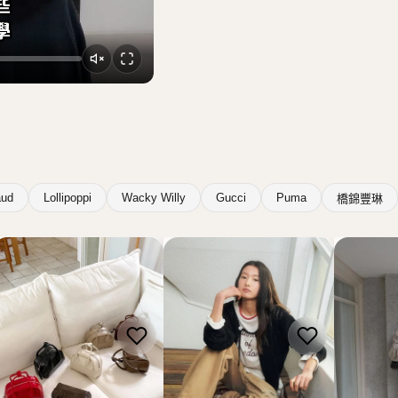
aud
Lollipoppi
Wacky Willy
Gucci
Puma
橋錦豐琳