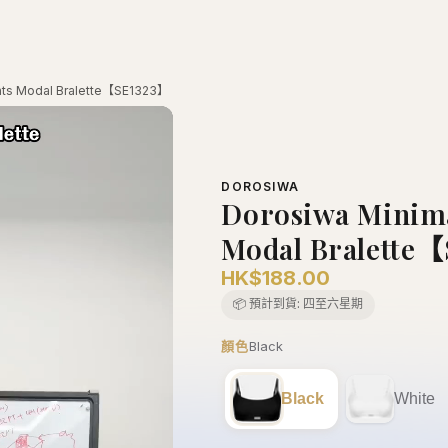
nts Modal Bralette【SE1323】
DOROSIWA
Dorosiwa Minim
Modal Bralette
HK$188.00
📦 預計到貨:
四至六星期
顏色
Black
Black
White
尺寸
S
S
M
L