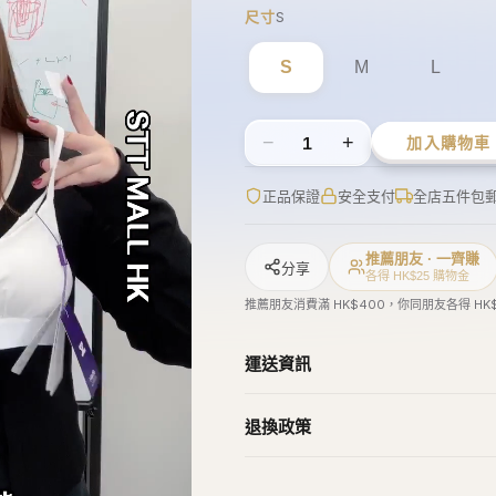
−
+
1
加入購物車
正品保證
安全支付
全店五件包
推薦朋友 · 一齊賺
分享
各得 HK$25 購物金
推薦朋友消費滿 HK$400，你同朋友各得 HK
運送資訊
退換政策