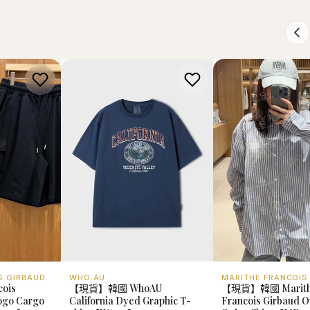
S GIRBAUD
WHO.AU
MARITHE FRANCOIS
cois
【現貨】韓國 WhoAU
【現貨】韓國 Marit
Logo Cargo
California Dyed Graphic T-
Francois Girbaud Ov
D201】
shirt【WA143】
Stripe Shirt 【MF2
HK$218.00
HK$568.00