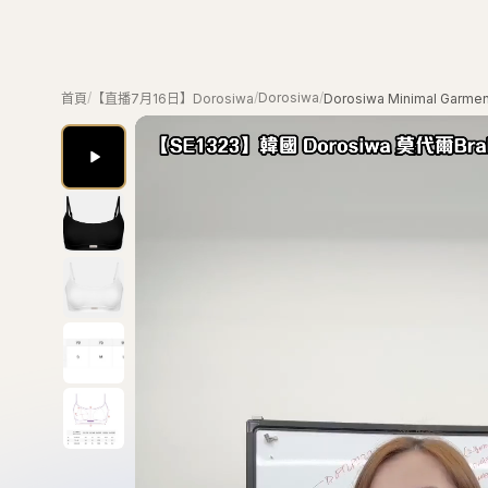
/
/
Dorosiwa
/
首頁
【直播7月16日】Dorosiwa
Dorosiwa Minimal Garme