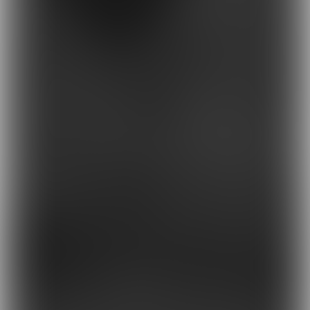
Marithe Francois Girbaud
Lollipoppi
Wacky Willy
Gucci
Puma
Howluk
橋錦豐琳
FILA
BUCKS & LEATHER
BUCKS & LEATH
韓國 Fila Funky
韓國 Bucks & Leather
韓國 Bucks & Le
Tennis 厚底鞋
皮划艇迷你包
保齡球迷你包
【SM2491】
【SM2490】
【SM2489】
HK$380.00
HK$738.00
HK$738.00