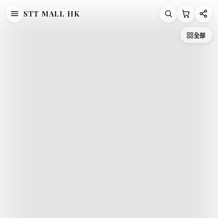
STT MALL HK
/
/
Dorosiwa
/
首頁
【直播7月16日】Dorosiwa
全部
Dorosiwa Post-Breast-Surgery Bra【SE1321】
DOROSIWA
Dorosiwa Post-Breast-Surgery
Bra【SE1321】
HK$468.00