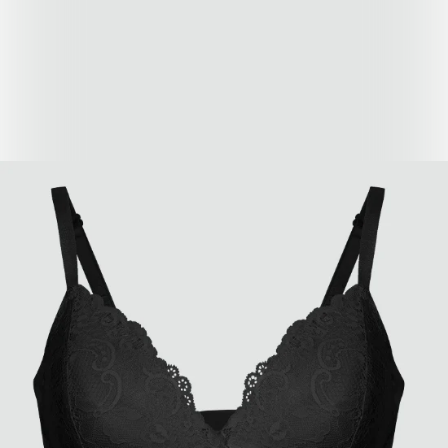
📦 預計到貨:
四至六星期
顏色
Black
Black
Pink Beige
尺寸
65C
65C
65E
65F
70C
70D
70E
70F
75C
75D
75E
75F
80C
80D
80E
80F
85D
85E