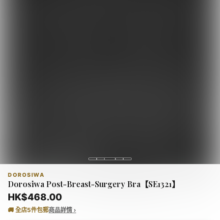
熱門推薦
查看全部 →
DOROSIWA
Dorosiwa Post-Breast-Surgery Bra【SE1321】
HK$468.00
🚚 全店
5
件包郵
商品詳情 ›
MARITHE FRANCOIS
MARITHE FRANCOIS
WHO