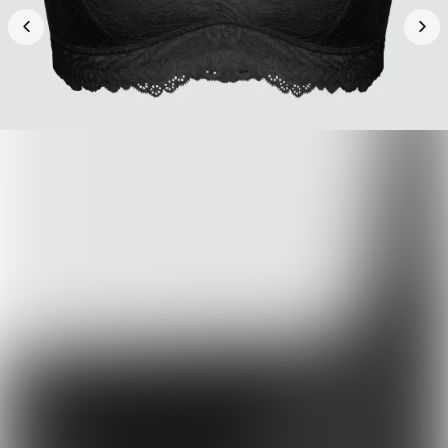
−
+
1
加入購物車
正品保證
安全支付
全店五件包郵
推薦朋友 · 一齊賺
分享
各得 HK$25 購物金
推薦朋友消費滿 HK$400，你同朋友各得 HK$25 購物金。
條款及細則
運送資訊
退換政策
新品上市
最新上架
查看全部
Fila
Bucks & Leather
全部